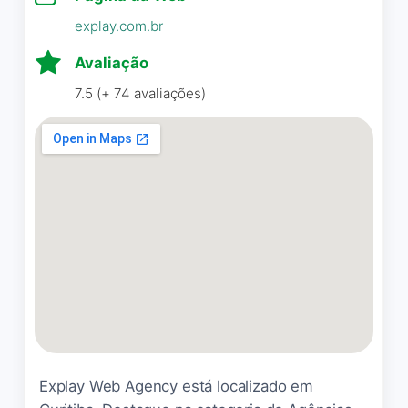
Brasil, TOP
explay.com.br
Hassan Ali Iskandar
☆ 5/5
Avaliação
7.5 (+ 74 avaliações)
Excelente ambiente e
atendimento.
Pedro Castro
☆ 5/5
Muito bonito o lugar
Ronildo de Paula Ferreira
☆
5/5
Explay Web Agency está localizado em