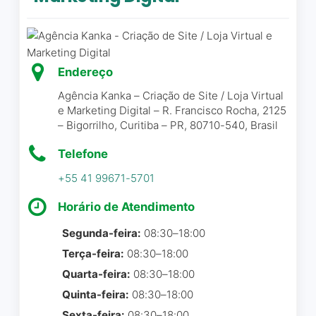
ao final do trabalho.
Multimarcas e sempre
Parabéns, Azempresas!!! A
demonstrou
conexão com a Marca já é
comprometimento,
incrível!
profissionalismo e qualidade
Endereço
em cada trabalho realizado.
Giza
☆ 5/5
Agência Kanka – Criação de Site / Loja Virtual
A equipe é extremamente
e Marketing Digital – R. Francisco Rocha, 2125
atenciosa, prestativa e
– Bigorrilho, Curitiba – PR, 80710-540, Brasil
sempre disposta a contribuir
com ideias e soluções
Telefone
Ótima empresa, meu site
criativas. Todos os vídeos
ficou muito bem elaborado
+55 41 99671-5701
institucionais e materiais
produzidos são entregues
Horário de Atendimento
Janival Vieira
☆ 5/5
dentro do prazo e com
Segunda-feira:
08:30–18:00
excelente resultado. É uma
Terça-feira:
08:30–18:00
empresa séria, confiável e
Quarta-feira:
08:30–18:00
que valoriza de verdade as
Estou adorando o trabalho
parcerias que constrói. A
Quinta-feira:
08:30–18:00
da Azempresas. Desde o
nossa experiência com a
Sexta-feira:
08:30–18:00