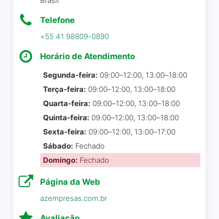
Brasil
estratégias eficientes e
Wellington Vieira
☆ 5/5
Telefone
resultados reais. Equipe
qualificada e sempre
+55 41 98809-0890
disponível. Recomendo!
Horário de Atendimento
Empresa Majo demonstra
Dynamic Contabilidade
☆ 5/5
Segunda-feira:
09:00–12:00, 13:00–18:00
dedicação, responsabilidade
Terça-feira:
09:00–12:00, 13:00–18:00
e comprometimento em
cada projeto que realiza.
Quarta-feira:
09:00–12:00, 13:00–18:00
Uma equipe jovem e
Quinta-feira:
09:00–12:00, 13:00–18:00
Gostaríamos de expressar o
visionária, destacando- sem
Sexta-feira:
09:00–12:00, 13:00–17:00
nosso feedback sobre o
em atender seus clientes
serviço de tráfego pago
Sábado:
Fechado
com eficácia e atualidade,
prestado pela LC Mídias à
Domingo:
Fechado
sempre acompanhando as
nossa instituição de ensino.
tendências do mercado. O
Desde o início do contrato,
Página da Web
trabalho da Majo mostra
o atendimento tem sido
azempresas.com.br
inovação e profissionalismo
exemplar, com profissionais
caminham juntos,
qualificados, atenciosos e
Avaliação