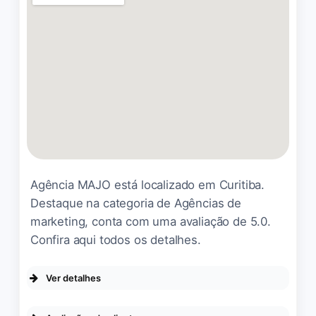
Cecília Coelho
☆ 5/5
Recomendo demais! A LC
Mídia conta com uma
equipe de profissionais
altamente qualificados, que
atuam com seriedade,
Agência MAJO está localizado em Curitiba.
comprometimento e foco na
Destaque na categoria de Agências de
excelência. Cada etapa dos
marketing, conta com uma avaliação de 5.0.
projetos é conduzida com
Confira aqui todos os detalhes.
dedicação, organização e
atenção aos mínimos
detalhes.
Ver detalhes
will oliveira
DA EMPRESA
☆ 5/5