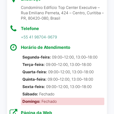
trabalho super top em
Condomínio Edifício Top Center Executive –
trafego pago! Recomendo
Rua Emiliano Perneta, 424 – Centro, Curitiba –
de olhos fechados!
PR, 80420-080, Brasil
A melhor agência de
performance do Paraná <3
Telefone
Gilberto Gil Cordeiro
☆ 5/5
+55 41 98704-9679
Letícia Sanches
☆ 5/5
Horário de Atendimento
Nossa empresa ( Tijolos
Segunda-feira:
09:00–12:00, 13:00–18:00
Ecológicos Curitiba) está
Melhor Agência do Brasil
Terça-feira:
09:00–12:00, 13:00–18:00
muito bem atendida, com
(talvez do mundo).
Quarta-feira:
09:00–12:00, 13:00–18:00
site de visualização rápida,
Quinta-feira:
09:00–12:00, 13:00–18:00
prática e direto ao ponto.
André Tulio
☆ 5/5
Suporte rápido e preço
Sexta-feira:
09:00–12:00, 13:00–18:00
justo. Parabéns a todos da
Sábado:
Fechado
empresa.
Domingo:
Fechado
Melhor maior agência do
Alexandre Quaquarini
☆ 5/5
Página da Web