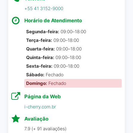
hospedagem de site de
do trabalho de vocês! Ada
Confiança e seriedade são
+55 41 3152-9000
Curitiba.
Leticia Kuchnir
as palavras! Atendimento e
Horário de Atendimento
qualidade sempre
Rick Nogueira
☆ 5/5
Stein Pilates
☆ 5/5
superando as expectativas,
Segunda-feira:
09:00–18:00
já fiz trabalho com com 3
Terça-feira:
09:00–18:00
marcas que já tive , desde
Quarta-feira:
09:00–18:00
desenvolvimento de site até
Atendimento excelente,
Quinta-feira:
09:00–18:00
fotos, vídeos e organização
tudo que você precisa eles
das redes sociais! Sempre
Sexta-feira:
09:00–18:00
são muito solícitos.
trabalho de primeira, não é
Sábado:
Fechado
Agradeço muito a Dani
atoa que só cresce!
(atenciosa, paciente e
Domingo:
Fechado
Parabéns a toda equipe
querida), que esteve comigo
MAJO
Página da Web
desde o início do processo
do site e me ajudou demais.
i-cherry.com.br
maicon willian de souza
☆ 5/5
Indico muito!!! Ficou
Avaliação
sensacional. 🙌🏻👏🏻👏🏻
👏🏻👏🏻
7.9 (+ 91 avaliações)