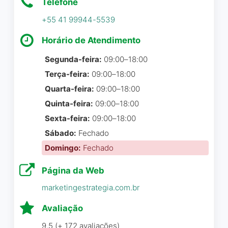
Telefone
rapidamente, explicaram
tudo de forma clara e se
+55 41 99944-5539
mostraram realmente
Horário de Atendimento
interessados em entender
minhas necessidades.
Segunda-feira:
09:00–18:00
Sempre foram muito gentis
Terça-feira:
09:00–18:00
e prestativos, oferecendo
Quarta-feira:
09:00–18:00
soluções criativas e
Quinta-feira:
09:00–18:00
personalizadas ao meu
Sexta-feira:
09:00–18:00
negócio. Recomendo muito
a Iluck para quem busca
Sábado:
Fechado
eficiência, profissionalismo
Domingo:
Fechado
e um parceiro que se
Página da Web
importa de verdade com o
resultado da empresa.
marketingestrategia.com.br
Avaliação
João Berenguer Paes
☆ 5/5
9.5 (+ 172 avaliações)