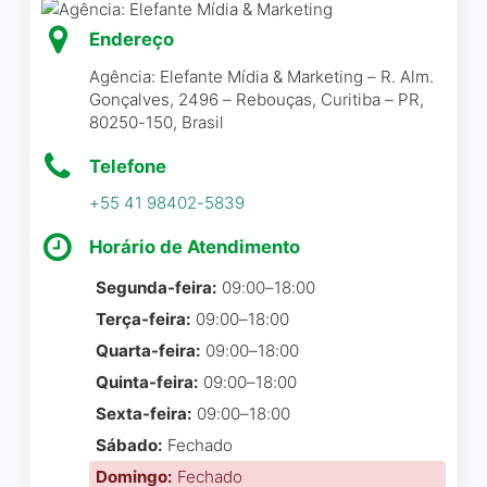
Daniela Sant’ Ana
☆ 5/5
Empresa que acolhe a comunidade
demais! Meu site ficou do
LGBTQ+
Endereço
jeitinho que eu queira e me
Espaço seguro para pessoas
deram total atenção em
Agência: Elefante Mídia & Marketing – R. Alm.
transgênero
Gonçalves, 2496 – Rebouças, Curitiba – PR,
cada etapa!
PLANEJAMENTO
80250-150, Brasil
O Fred é daqueles
profissionais necessários,
Necessário fazer agendamento
Lethicya Cintra
☆ 5/5
Telefone
infelizmente raros, no
ESTACIONAMENTO
+55 41 98402-5839
mercado. Já acompanhava
Estacionamento descoberto pago
suas ideias, críticas e
Horário de Atendimento
Estacionamento gratuito na rua
reflexões por meio de seus
Além da competência
Estacionamento no local
posts no LinkedIn, sempre
Segunda-feira:
09:00–18:00
técnica, o diferencial da
aplaudindo de longe,
agência está na equipe:
Terça-feira:
09:00–18:00
tamanha lucidez e olhar
organizada, criativa e
Quarta-feira:
09:00–18:00
crítico, certeiro, que este
sempre pronta para ouvir
Quinta-feira:
09:00–18:00
profissional tem de sua área
nossas ideias. Nos sentimos
Sexta-feira:
09:00–18:00
de atuação. Seja sobre
parceiros de verdade nesse
Sábado:
Fechado
conceitos fundamentais do
processo.
Domingo:
Fechado
marketing, ou sobre a