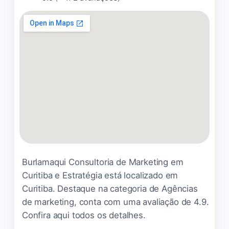
A experiência com a
Agência Iluck tem sido
excelente! A equipe é muito
atenciosa, sempre
disponível para esclarecer
dúvidas. O tráfego pago foi
essencial para atrair novos
clientes e aumentar as
vendas
Juçara Guarize
☆ 5/5
Burlamaqui Consultoria de Marketing em
Curitiba e Estratégia está localizado em
Curitiba. Destaque na categoria de Agências
de marketing, conta com uma avaliação de 4.9.
O que mais gostei foi a
Confira aqui todos os detalhes.
transparência. Sempre