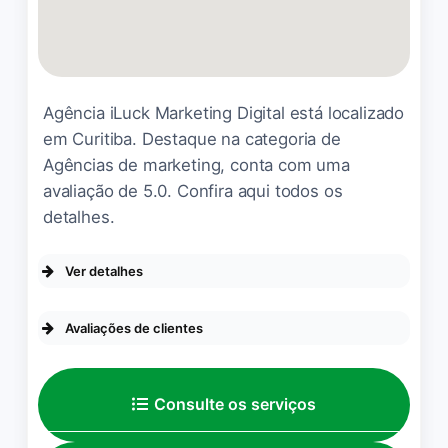
Agência iLuck Marketing Digital está localizado
em Curitiba. Destaque na categoria de
Agências de marketing, conta com uma
avaliação de 5.0. Confira aqui todos os
detalhes.
Ver detalhes
DA EMPRESA
Avaliações de clientes
Se identifica como uma empresa de
empreendedoras
A equipe iLuck é uma
OPÇÕES DE SERVIÇO
Consulte os serviços
empresa de competência
técnica, pontualidade na
Agendamento on-line