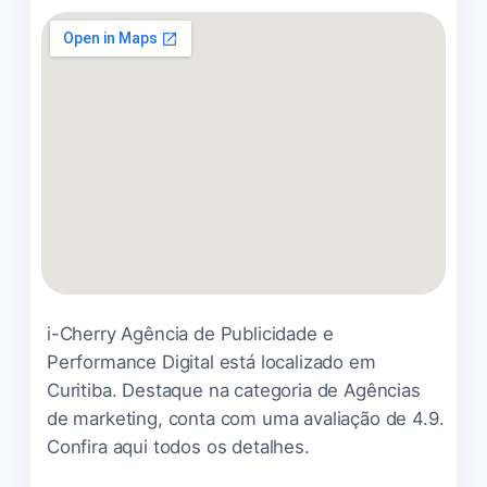
Suelen
☆ 5/5
O pessoal da Kanka é fera
demais, desde o início até a
finalização sempre muito
atenciosos. Realizei com
eles o site e a elaboração da
nossa logo. Trabalho
entregue impecável,
i-Cherry Agência de Publicidade e
entenderam a nossa
Performance Digital está localizado em
necessidade e juntaram
com a nossa história. Meus
Curitiba. Destaque na categoria de Agências
agradecimentos a toda
de marketing, conta com uma avaliação de 4.9.
equipe, em especial o Fábio
Confira aqui todos os detalhes.
(comercial) e a Dani