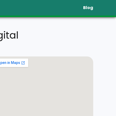
Blog
ital