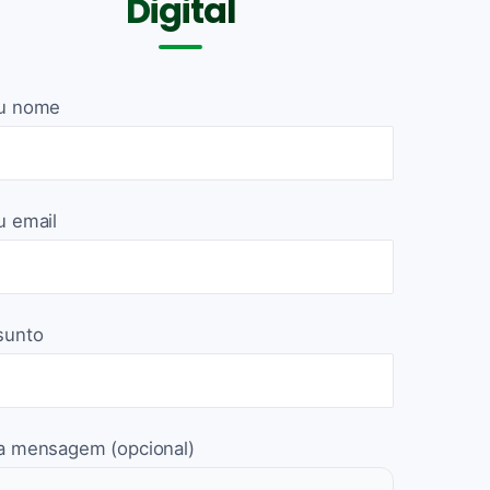
Digital
u nome
u email
sunto
a mensagem (opcional)