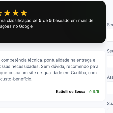
★★★★
★★★★
a classificação de
5
de
5
baseado em mais de
Se
iações no Google
Se
competência técnica, pontualidade na entrega e
ossas necessidades. Sem dúvida, recomendo para
 que busca um site de qualidade em Curitiba, com
As
 custo-benefício.
Katielli de Sousa
☆ 5/5
Su