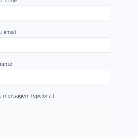
u nome
u email
sunto
a mensagem (opcional)