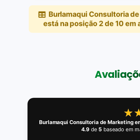
Burlamaqui Consultoria de
está na posição
2
de
10
em
Avaliaçõe
★
★
Burlamaqui Consultoria de Marketing em
4.9
de
5
baseado em m