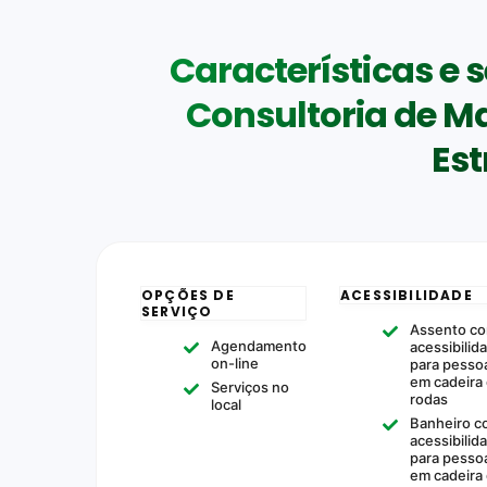
Características e 
Consultoria de Ma
Est
OPÇÕES DE
ACESSIBILIDADE
SERVIÇO
Assento c
Agendamento
acessibilid
on-line
para pesso
em cadeira
Serviços no
rodas
local
Banheiro c
acessibilid
para pesso
em cadeira