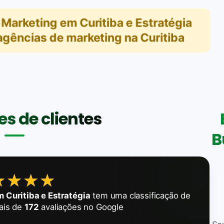
 Marketing em Curitiba e Estratégia
agências de marketing na Curitiba
s de clientes
B
★★★★
★★★★
 Curitiba e Estratégia
tem uma classificação de
ais de
172
avaliações no Google