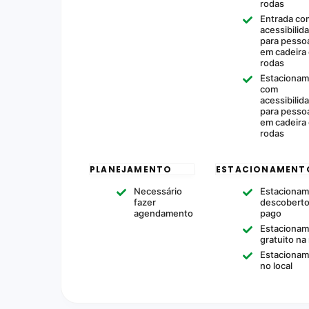
rodas
Entrada co
acessibilid
para pesso
em cadeira
rodas
Estaciona
com
acessibilid
para pesso
em cadeira
rodas
PLANEJAMENTO
ESTACIONAMENT
Necessário
Estaciona
fazer
descobert
agendamento
pago
Estaciona
gratuito na
Estaciona
no local