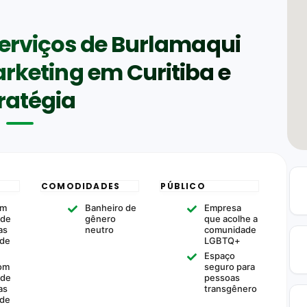
serviços de Burlamaqui
rketing em Curitiba e
ratégia
COMODIDADES
PÚBLICO
om
Banheiro de
Empresa
ade
gênero
que acolhe a
as
neutro
comunidade
 de
LGBTQ+
Espaço
om
seguro para
ade
pessoas
as
transgênero
 de