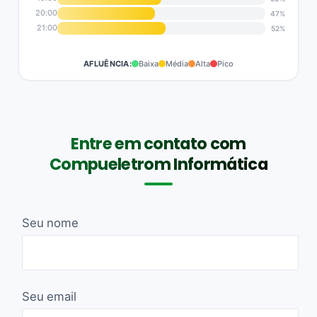
20:00
47%
21:00
52%
AFLUÊNCIA:
Baixa
Média
Alta
Pico
Entre em contato com
Compueletrom Informática
Seu nome
Seu email