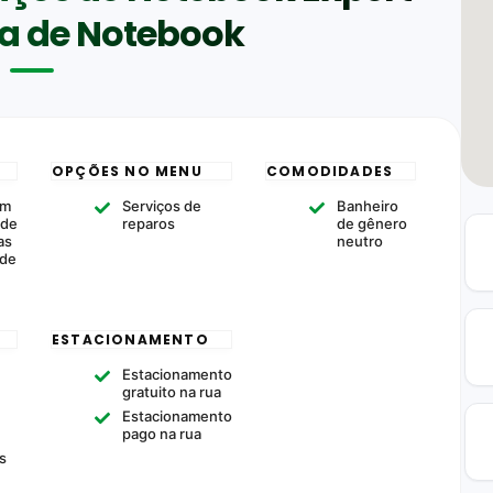
ia de Notebook
OPÇÕES NO MENU
COMODIDADES
om
Serviços de
Banheiro
ade
reparos
de gênero
as
neutro
 de
ESTACIONAMENTO
Estacionamento
gratuito na rua
Estacionamento
pago na rua
s