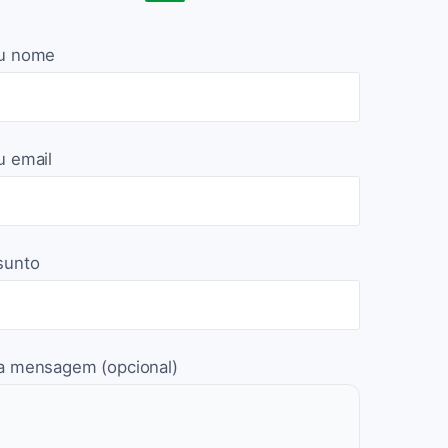
u nome
u email
sunto
a mensagem (opcional)