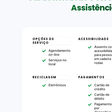
Assistênc
OPÇÕES DE
ACESSIBILIDADE
SERVIÇO
Assento c
Agendamento
acessibilid
on-line
para pesso
em cadeira
Serviços no
rodas
local
RECICLAGEM
PAGAMENTOS
Eletrônicos
Cartão de
crédito
Cartão de
débito
Pagamento
por
dispositivo