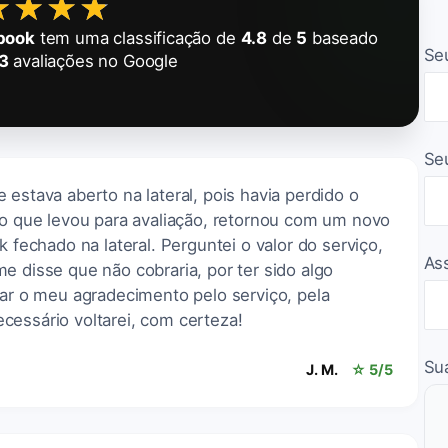
★★★★
★★★★
ebook
tem uma classificação de
4.8
de
5
baseado
Se
3
avaliações no Google
Se
 estava aberto na lateral, pois havia perdido o
co que levou para avaliação, retornou com um novo
k fechado na lateral. Perguntei o valor do serviço,
As
e disse que não cobraria, por ter sido algo
rar o meu agradecimento pelo serviço, pela
cessário voltarei, com certeza!
Su
J. M.
☆ 5/5