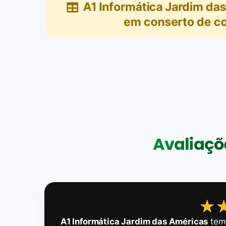
A1 Informática Jardim da
em
conserto de c
Avaliaçõe
★
★
A1 Informática Jardim das Américas
tem 