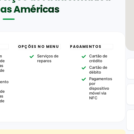
das Américas
OPÇÕES NO MENU
PAGAMENTOS
m
Serviços de
Cartão de
ade
reparos
crédito
as
Cartão de
 de
débito
Pagamentos
mento
por
dispositivo
ade
móvel via
as
NFC
 de