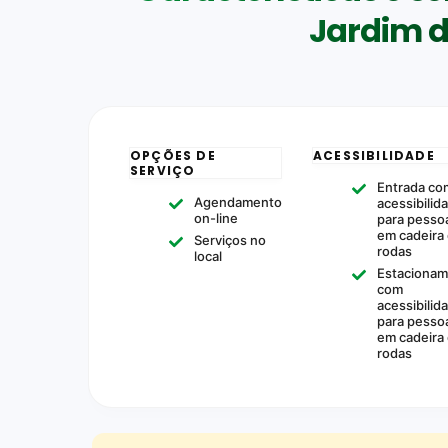
Jardim 
OPÇÕES DE
ACESSIBILIDADE
SERVIÇO
Entrada co
Agendamento
acessibilid
on-line
para pesso
em cadeira
Serviços no
rodas
local
Estaciona
com
acessibilid
para pesso
em cadeira
rodas