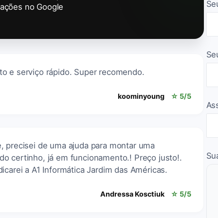
Se
iações no Google
Se
o e serviço rápido. Super recomendo.
koominyoung
☆ 5/5
As
, precisei de uma ajuda para montar uma
Su
o certinho, já em funcionamento.! Preço justo!.
icarei a A1 Informática Jardim das Américas.
Andressa Kosctiuk
☆ 5/5