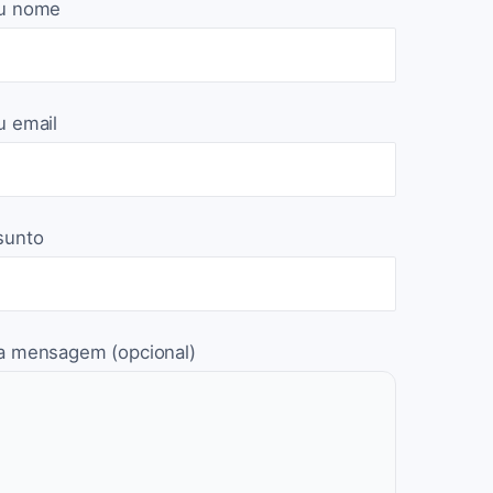
u nome
u email
sunto
a mensagem (opcional)