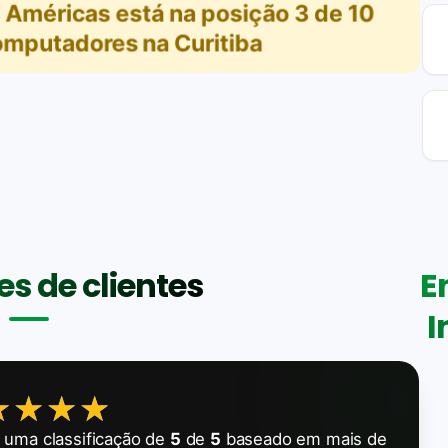
s Américas
está na posição
3
de
10
omputadores na Curitiba
s de clientes
E
I
★★★★
★★★★
uma classificação de
5
de
5
baseado em mais de