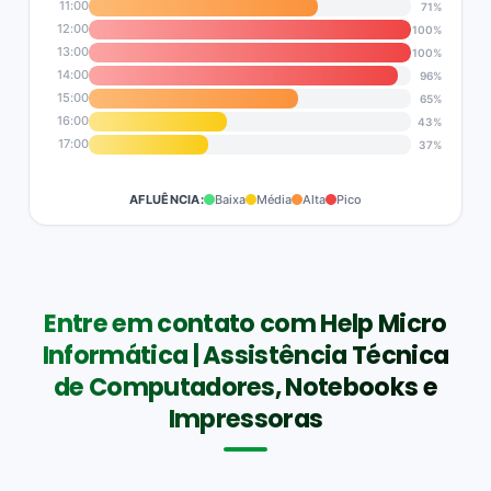
11:00
71%
12:00
100%
13:00
100%
14:00
96%
15:00
65%
16:00
43%
17:00
37%
AFLUÊNCIA:
Baixa
Média
Alta
Pico
Entre em contato com Help Micro
Informática | Assistência Técnica
de Computadores, Notebooks e
Impressoras