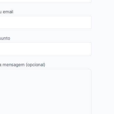
u email
sunto
a mensagem (opcional)