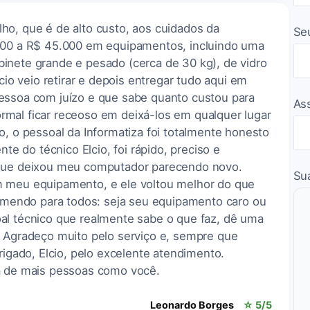
ho, que é de alto custo, aos cuidados da
Se
.000 a R$ 45.000 em equipamentos, incluindo uma
inete grande e pesado (cerca de 30 kg), de vidro
lcio veio retirar e depois entregar tudo aqui em
essoa com juízo e que sabe quanto custou para
As
mal ficar receoso em deixá-los em qualquer lugar
o, o pessoal da Informatiza foi totalmente honesto
nte do técnico Elcio, foi rápido, preciso e
 que deixou meu computador parecendo novo.
Su
m meu equipamento, e ele voltou melhor do que
ecomendo para todos: seja seu equipamento caro ou
al técnico que realmente sabe o que faz, dê uma
. Agradeço muito pelo serviço e, sempre que
rigado, Elcio, pelo excelente atendimento.
a de mais pessoas como você.
Leonardo Borges
☆ 5/5