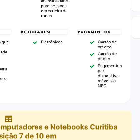
acessibilidade
para pessoas
em cadeira de
rodas
RECICLAGEM
PAGAMENTOS
 que
Eletrônicos
Cartão de
crédito
dade
Cartão de
+
débito
Pagamentos
para
por
dispositivo
nero
móvel via
NFC
Computadores e Notebooks Curitiba
sição
7
de
10
em