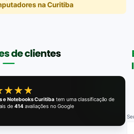
putadores na Curitiba
s de clientes
★★★★
★★★★
s e Notebooks Curitiba
tem uma classificação de
ais de
414
avaliações no Google
Se