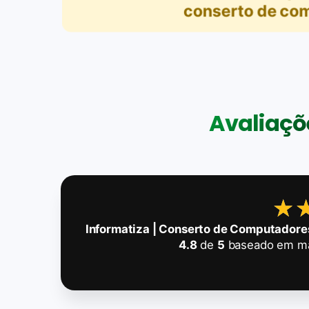
conserto de com
Avaliaçõe
★
★
Informatiza | Conserto de Computadore
4.8
de
5
baseado em m