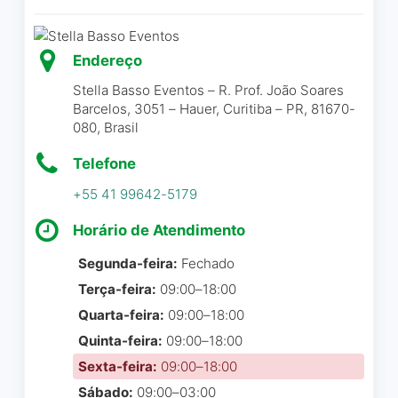
Cartão de débito
Pagamentos por dispositivo móvel via
Contratei os serviços da
NFC
Endereço
Curitifestas para decoração
Stella Basso Eventos – R. Prof. João Soares
da festa de aniversario das
Barcelos, 3051 – Hauer, Curitiba – PR, 81670-
minhas filhas. Fui muito bem
080, Brasil
atendida por toda a equipe.
O resultado foi muito mais
Telefone
que o esperado. A
+55 41 99642-5179
decoração ficou maravilhosa
e não houve uma pessoa
Horário de Atendimento
que não elogiou. E o mais
Segunda-feira:
Fechado
importante: minhas
Terça-feira:
09:00–18:00
pequenas amaram. Super
recomendo!
Quarta-feira:
09:00–18:00
Quinta-feira:
09:00–18:00
Aline E Silva
☆ 5/5
Sexta-feira:
09:00–18:00
Sábado:
09:00–03:00