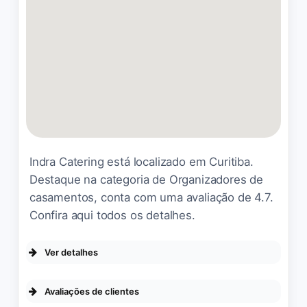
Lugara muito bom com
comida gostosa e super
confortável para encontro
de amigos.
Franciane Lopes
☆ 5/5
Indra Catering está localizado em Curitiba.
Ambiente espetacular e
Destaque na categoria de Organizadores de
comida muito saborosa! O
casamentos, conta com uma avaliação de 4.7.
ses salines é um
Confira aqui todos os detalhes.
restaurante com uma
arquitetura e local muito
aconchegante, perfeito par
Ver detalhes
aniversários, festas de final
ACESSIBILIDADE
de ano, festa de casamento
Avaliações de clientes
💛 a comida tem um preço
Entrada com acessibilidade para