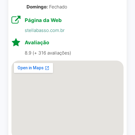
Domingo:
Fechado
Amamos o atendimento,
Página da Web
locamos um tapete lindo e
stellabasso.com.br
super limpinho, tivemos um
pós atendimento incrível,
Avaliação
super recomendo.
8.9 (+ 316 avaliações)
FIDELIZAMOS com vcs,
muito obrigada
Caroline Santana
☆ 5/5
Peças de qualidade e ótimo
custo benefício. Seleção e
reserva através do site,
grande variedade de