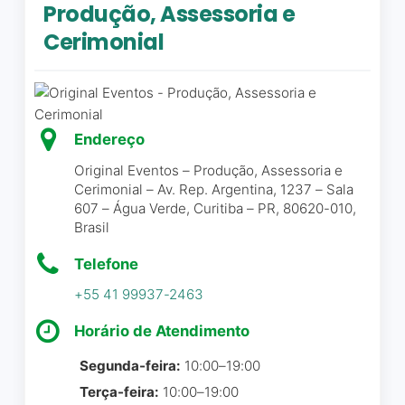
curtir nossa festa sem
Produção, Assessoria e
também os drinks que eles
preocupações.
também oferecem e foi
Cerimonial
Recomendamos com toda
mais uma escolha acertada!
certeza!
Se você está em dúvidas
pode fechar com eles
Psicóloga Isabely Ferreira
☆
porque vale muito! Obrigada
5/5
Endereço
Beto e equipe! Vocês são
Original Eventos – Produção, Assessoria e
maravilhosos! O nosso
Cerimonial – Av. Rep. Argentina, 1237 – Sala
evento foi impecável!
607 – Água Verde, Curitiba – PR, 80620-010,
Brasil
Joice é uma profissional
Vanessa Burkot
☆ 5/5
exemplar e a escolha
Telefone
perfeita para coordenar
+55 41 99937-2463
qualquer evento. Ela
demonstrou uma
Realizamos nossa festa
Horário de Atendimento
capacidade excepcional e
corporativa e foi
um conhecimento sólido ao
Segunda-feira:
10:00–19:00
simplesmente espetacular.
cuidar da coordenação do
Terça-feira:
10:00–19:00
O local é incrível, a comida