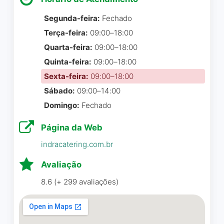
Rogerio Azevedo
☆ 5/5
independentemente da
Segunda-feira:
Fechado
quantidade de pessoas
Terça-feira:
09:00–18:00
convocadas ao evento.
Decoração muito vegetal,
Quarta-feira:
09:00–18:00
criando um clima intimista e
Quinta-feira:
09:00–18:00
descontraido facilidade de
Sexta-feira:
09:00–18:00
estacionamento de carros
Sábado:
09:00–14:00
bem na porta ou nos
Domingo:
Fechado
fundos. Bufette de muito
boa qualidade e bem
Página da Web
servido. Local muito
indracatering.com.br
recomendavel para todo tipo
de eventos.
Avaliação
8.6 (+ 299 avaliações)
Guillermo Lozada
☆ 5/5