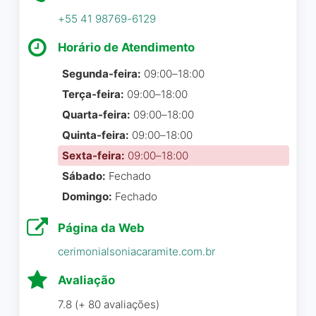
diferença! Desejo muita
extraordinário do que
+55 41 98769-6129
prosperidade aos dois e
pensávamos. Ela cuidou de
sucesso a esta empresa
tudo, juntamente com sua
Horário de Atendimento
abençoada. Eles merecem!
equipe e nos auxiliou do
Segunda-feira:
09:00–18:00
começo ao fim do evento.
Catharine Rocha
☆ 5/5
Terça-feira:
09:00–18:00
Equipe nota 10 . Recomendo
e indico o trabalho
Quarta-feira:
09:00–18:00
espetacular da Jhoy
Quinta-feira:
09:00–18:00
Produção.
Sexta-feira:
09:00–18:00
Queria achar um
Sábado:
Fechado
defeito,mas não
Felipe Gabriel Rocha Jobbins
Domingo:
Fechado
encontrei!!!!!!
☆ 5/5
Simplesmente,the best e
Página da Web
obrigada pela beleza e
organização.
cerimonialsoniacaramite.com.br
Nos casamos sábado 10/08,
Avaliação
vania maria brito
☆ 5/5
e nada seria possível sem
7.8 (+ 80 avaliações)
essa equipe maravilhosa de