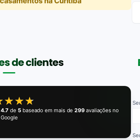
 casamentos na Curitiba
s de clientes
★★★★
★★★★
Se
e
4.7
de
5
baseado em mais de
299
avaliações no
Google
Se