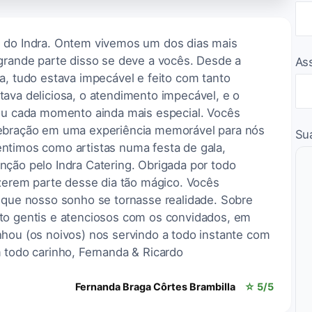
s do Indra. Ontem vivemos um dos dias mais
 grande parte disso se deve a vocês. Desde a
As
a, tudo estava impecável e feito com tanto
tava deliciosa, o atendimento impecável, e o
nou cada momento ainda mais especial. Vocês
lebração em uma experiência memorável para nós
Su
ntimos como artistas numa festa de gala,
nção pelo Indra Catering. Obrigada por todo
azerem parte desse dia tão mágico. Vocês
a que nosso sonho se tornasse realidade. Sobre
to gentis e atenciosos com os convidados, em
nhou (os noivos) nos servindo a todo instante com
 todo carinho, Fernanda & Ricardo
Fernanda Braga Côrtes Brambilla
☆ 5/5