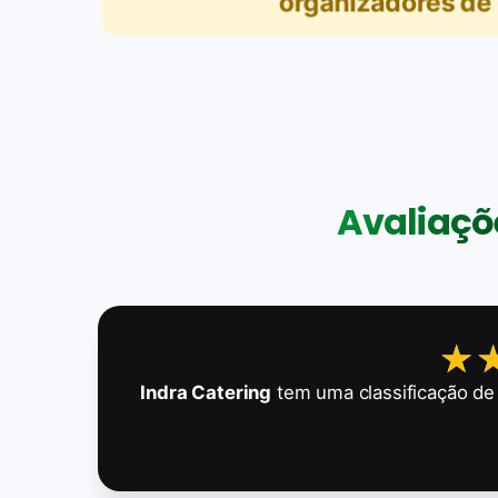
organizadores de
Avaliaçõe
★
★
Indra Catering
tem uma classificação d