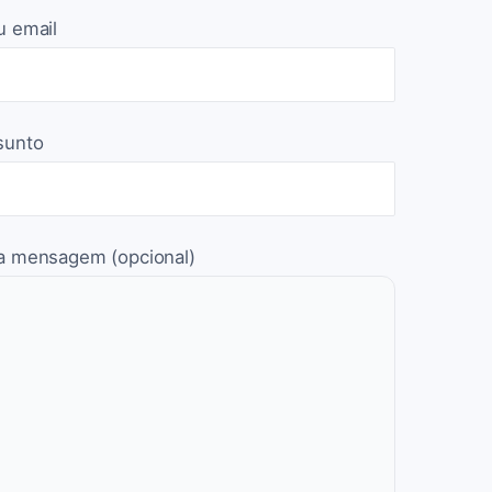
u email
sunto
a mensagem (opcional)