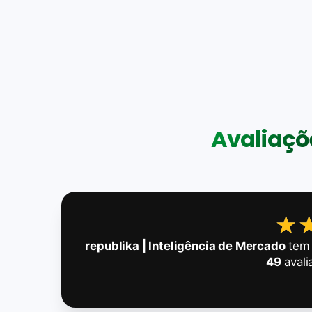
Avaliaçõe
★
★
republika | Inteligência de Mercado
tem 
49
avali