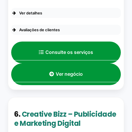
JOILSON ALVES JUNIOR
☆ 5/5
Ver detalhes
Avaliações de clientes
Excelente atendimento,
Consulte os serviços
profissionais e ótimo custo
benefício.
Ver negócio
Rutimar de Souza Santos
☆
5/5
Muito satisfeita com o
6.
Creative Bizz – Publicidade
trabalho recebido, exemplo
e Marketing Digital
de excelência e