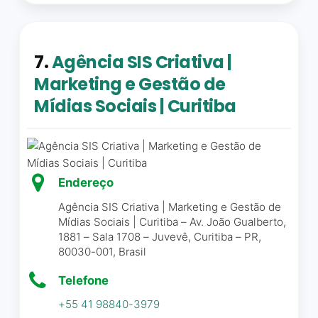
tão dinâmico, deveriam ser
Parabéns.
Necessário fazer agendamento
mais atuais). – Estrutura:
REGULAR (som ruim, um
Juliano Lima
☆ 5/5
7.
Agência SIS Criativa |
único banheiro para homens
e mulheres, alunos e
Marketing e Gestão de
equipe). Já estou pensando
Mídias Sociais | Curitiba
em fazer um novo curso.
A mais de 1 ano nos
atendendo com nosso site,
Mariana Wichmann
☆ 4/5
e sempre solícito a todas as
demandas. Nos da **Grube
Endereço
Marcas e Patente** temos
só gratidão pelo
Agência SIS Criativa | Marketing e Gestão de
Parabéns à CreativeBizz
Mídias Sociais | Curitiba – Av. João Gualberto,
atendimento que presta a
pela escolha do professor
1881 – Sala 1708 – Juvevê, Curitiba – PR,
nossa empresa.
80030-001, Brasil
Cristiano Santos para
ministrar o curso de Mídias
Odilon Grube
☆ 5/5
Telefone
Sociais. O material didático
+55 41 98840-3979
é de fácil entendimento,