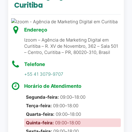
Curitiba
funcionários bem
humorados, sempre
dispostos e competentes.
Estamos a mais de 3 meses
Excelentes profissionais,
Endereço
com a SIS e é notório o
com atendimento ágil e de
Izoom – Agência de Marketing Digital em
quanto o trabalho deles fez
qualidade! A melhor agência
Curitiba – R. XV de Novembro, 362 – Sala 501
diferença nas nossas redes
de marketing
– Centro, Curitiba – PR, 80020-310, Brasil
sociais, mérito de toda
equipe SIS e em especial ao
Telefone
Beatriz Muniz
☆ 5/5
Eder e as Carol’s que estão
+55 41 3079-9707
sempre em busca das
melhores ideias, nos
Horário de Atendimento
ajudando com a timidez para
Ótima agência!! A
Segunda-feira:
09:00–18:00
gravar vídeos e deixando
comunicação é rápida e
Terça-feira:
09:00–18:00
nosso perfil da maneira que
fácil. Todo o serviço foi
Quarta-feira:
09:00–18:00
idealizamos. Para quem está
super bem feito e sem
em busca de uma boa
Quinta-feira:
09:00–18:00
dores de cabeça!
empresa de marketing, a
Sexta-feira:
09:00–18:00