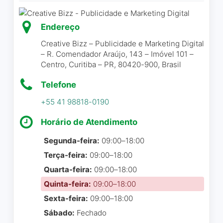
profissionalismo, SUPER
RECOMENDO!!!
Endereço
Marildes Vobeto
☆ 5/5
Creative Bizz – Publicidade e Marketing Digital
– R. Comendador Araújo, 143 – Imóvel 101 –
Centro, Curitiba – PR, 80420-900, Brasil
Telefone
Entrei em contato com o
+55 41 98818-0190
Thiago para a criação de
uma logomarca, o
Horário de Atendimento
atendimento foi impecável,
desde o primeiro contato.
Segunda-feira:
09:00–18:00
Ajustou tudo que
Terça-feira:
09:00–18:00
achávamos que ficaria bom,
Quarta-feira:
09:00–18:00
nos deu ideias também
Quinta-feira:
09:00–18:00
muito boas. Enfim, fica aqui
Sexta-feira:
09:00–18:00
o meu super recomendo!
Sábado:
Fechado
Obrigada Thiago!