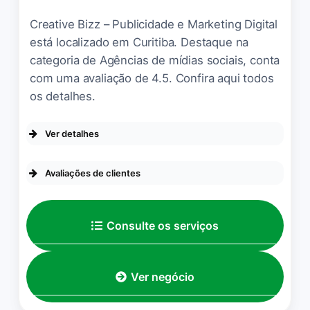
tempo já, e só tenho a
Creative Bizz – Publicidade e Marketing Digital
agradecer pelo
está localizado em Curitiba. Destaque na
excelentíssimo trabalho que
nos presta, trabalho de
categoria de Agências de mídias sociais, conta
muita qualidade, inovação e
com uma avaliação de 4.5. Confira aqui todos
diferenciado do mercado.
os detalhes.
obrigada pelo carinho e
dedicação com nossa
Ver detalhes
marca.
OPÇÕES DE SERVIÇO
Avaliações de clientes
Wanessa Macedo
☆ 5/5
Agendamento on-line
Recomendo o Curso de Mkt
PÚBLICO
Consulte os serviços
Digital. Professor domina o
Empresa que acolhe a comunidade
assunto. – Conteúdo:
LGBTQ+
Empresa incrível, tudo que
MUITO BOM – Material:
Espaço seguro para pessoas
eles produzem é magnífico.
transgênero
Ver negócio
BOM (vídeos muito antigos.
Tenho prazer em tê-los
Por se tratar de um tema
PLANEJAMENTO
como nossos parceiros.