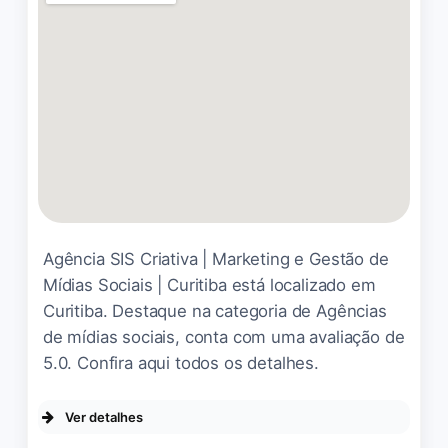
Carlos Müller, recomento e
indico para os meus
parceiros e colegas de área
a fazer o curso.
Andro Sartor
☆ 5/5
Participei do curso de SEO e
Agência SIS Criativa | Marketing e Gestão de
adorei. Aprendi muito e
Mídias Sociais | Curitiba está localizado em
expandi meus horizontes a
respeito de google e
Curitiba. Destaque na categoria de Agências
buscas. Com certeza indico
de mídias sociais, conta com uma avaliação de
a todos que se interessam.
5.0. Confira aqui todos os detalhes.
Kaiana Bueno
☆ 5/5
Ver detalhes