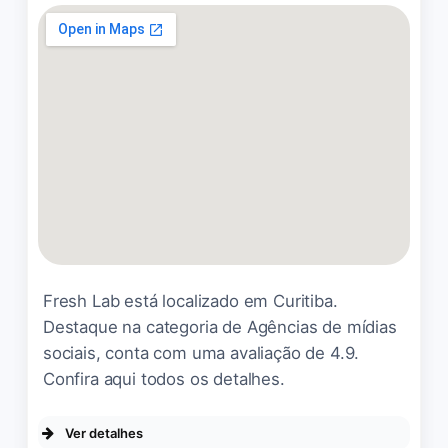
minha empresa. Conheço,
confio e indico !
Eles realmente entendem
Única Ativos
☆ 5/5
do assunto. Nossas vendas
aumentaram e nossa
presença online tá mais
forte.
Rulian Alfredo
☆ 5/5
Fresh Lab está localizado em Curitiba.
Destaque na categoria de Agências de mídias
30 dias de teste e não
sociais, conta com uma avaliação de 4.9.
gostamos. Entregaram o
Confira aqui todos os detalhes.
que estava no contrato, mas
não entregaram o prometido
que era muitos leds para
Ver detalhes