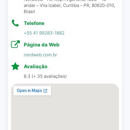
mão.
andar – Vila Izabel, Curitiba – PR, 80620-010,
Brasil
Somos clientes da agência
Eduardo Sousa
☆ 2/5
há quase um ano e, desde o
Telefone
início, contamos com o
+55 41 99283-1882
apoio de uma equipe
sempre disponível, dedicada
Página da Web
Desde que começamos com
e disposta a atender nossas
essa agência, nosso
nerdweb.com.br
diversas demandas e
marketing digital melhorou
projetos digitais. Eles
Avaliação
muito. A equipe é muito
valorizam nossas ideias e
competente.
8.3 (+ 35 avaliações)
opiniões, garantindo um
atendimento próximo e
Edilaine Trento
☆ 5/5
colaborativo. Em especial, o
Rudi se destaca pelo
comprometimento e
dedicação únicos, estando
Escolhemos a Fly Company
sempre ao nosso lado para
Brasil pela confiança e não