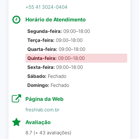
Equipe top . Entregam o que
Curitiba que recomendo de
+55 41 3024-0404
prometem. É so sucesso,
ESTACIONAMENTO
olhos fechados. Se
uma equipe competente,
Horário de Atendimento
preocupam com as vendas
Estacionamento coberto pago
sempre à disposição quando
Estacionamento gratuito na rua
dos clientes, como está o
Segunda-feira:
09:00–18:00
solicitado, para tirar dúvidas.
Estacionamento pago na rua
resultado e sempre
Eu indico e recomendo.
Terça-feira:
09:00–18:00
fornecem ideias bacanas
Quarta-feira:
09:00–18:00
para melhoria. Vão sem
Rogerio Arrais
☆ 5/5
Quinta-feira:
09:00–18:00
medo.
Sexta-feira:
09:00–18:00
Francielli Zaparolli
☆ 5/5
Sábado:
Fechado
Domingo:
Fechado
Estamos muito satisfeitos
com o trabalho da Fly.Eles
Página da Web
cuidam do nosso marketing
Vinicius é super profissional.
em todos os canais já faz
freshlab.com.br
Nunca decepcinou, confio
um tempo.São ótimos !
plenamente no trabalho por
Avaliação
ele proporcionado a
8.7 (+ 43 avaliações)
Valdemir Sorensen
☆ 5/5
expansão da marca da