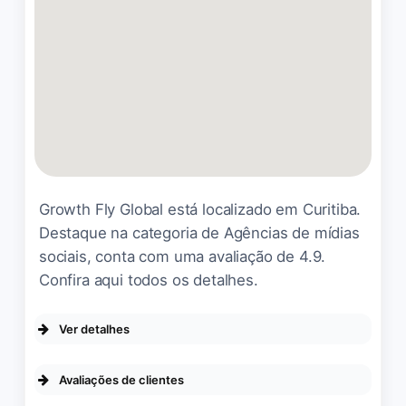
à agência pelo trabalho
realizado. Nosso vídeo ficou
perfeito, com equipe
extremamente profissional e
material de primeira.
Recomendamos de olhos
fechados!
Vinicola Araucaria
☆ 5/5
Growth Fly Global está localizado em Curitiba.
Destaque na categoria de Agências de mídias
sociais, conta com uma avaliação de 4.9.
Confira aqui todos os detalhes.
Sempre um ótimo
atendimento e qualidade no
serviço prestado! Todas as
Ver detalhes
oportunidades de trabalhar
DA EMPRESA
juntos tivemos os objetivos
Avaliações de clientes
alcançados!
Se identifica como uma empresa de