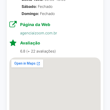
SIS é a melhor opção!!
Diego Souza
☆ 5/5
Sábado:
Fechado
Domingo:
Fechado
Mariana Gonzales
☆ 5/5
Página da Web
excelente trabalho, com
agenciaizoom.com.br
ótimos profissionais, melhor
Agência SIS trabalha e tem
Avaliação
agência de Curitiba!!
um atendimento com
6.8 (+ 22 avaliações)
excelência, entrega
Julia Viana De Sousa
☆ 5/5
conforme o combinado,
dentro do prazo e com
muita agilidade e
criatividade. Trabalho super
Agência completa com
personalizado. Equipe toda
excelentes profissionais,
maravilhosa, trata os
super recomendo!
Clientes com toda a atenção
necessária. Gostei demais e
Juliane Santos
☆ 5/5
estou grata pelo