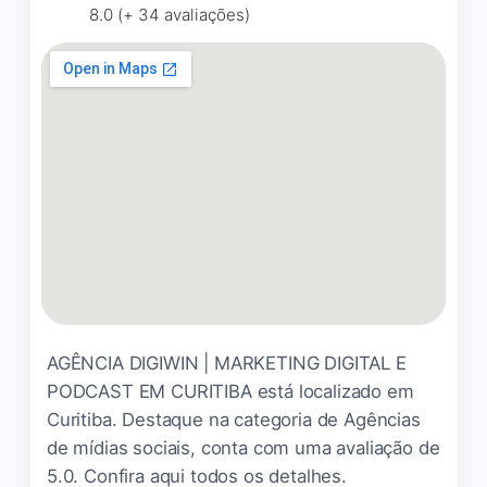
8.0 (+ 34 avaliações)
Nosso site foi um desafio
para todos já que era uma
demanda bem específica
mas a equipe Fresh deu
conta. Estamos felizes com
o resultado.
VIP COMERCIAL VIP
☆ 5/5
Ótima experiência, empresa
AGÊNCIA DIGIWIN | MARKETING DIGITAL E
feita de pessoas honestas e
PODCAST EM CURITIBA está localizado em
atenciosas, em especial a
Curitiba. Destaque na categoria de Agências
Jéssica, que sempre me
de mídias sociais, conta com uma avaliação de
atendeu com muito carinho.
5.0. Confira aqui todos os detalhes.