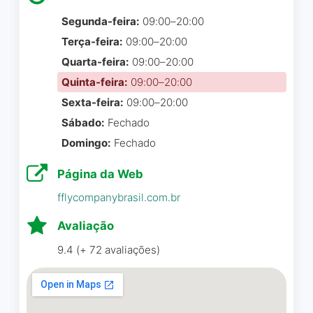
Segunda-feira:
09:00–20:00
Terça-feira:
09:00–20:00
A Elefante é a responsável
Quarta-feira:
09:00–20:00
pela parte de branding da
Quinta-feira:
09:00–20:00
minha importadora de
Sexta-feira:
09:00–20:00
vinhos, a Maison Sirino. A
Sábado:
Fechado
estética dos nossos
Domingo:
Fechado
catálogos é incrível e
sempre recebemos
Página da Web
inúmeros elogios. Eu
fflycompanybrasil.com.br
recomendo bastante!
Avaliação
Thales Henrique Sirino
☆ 5/5
9.4 (+ 72 avaliações)
Agradecemos imensamente