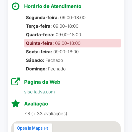
com conteúdo enriquecedor
Horário de Atendimento
e a forma de Cristiano
interagir com os alunos é
Segunda-feira:
09:00–18:00
excelente. E o mais
Terça-feira:
09:00–18:00
importante é que, deixou os
Quarta-feira:
09:00–18:00
alunos com gosto de quero
Quinta-feira:
09:00–18:00
mais.
Sexta-feira:
09:00–18:00
Sábado:
Fechado
nina pacheco
☆ 5/5
Domingo:
Fechado
Página da Web
Gostaria de parabenizar a
siscriativa.com
CreativeBizz pelo curso,
Avaliação
fiquei extremamente
satisfeito pelos
7.8 (+ 33 avaliações)
ensinamentos e pela
didática que o professor