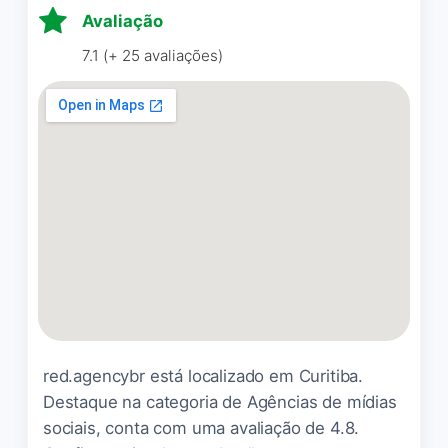
Eles realmente entendem
Avaliação
como se destacar no mundo
7.1 (+ 25 avaliações)
digital e criar estratégias
eficazes para seus clientes.
Parabéns pelo excelente
trabalho e pelo impacto
positivo que estão gerando
no mercado. São
verdadeiros especialistas no
que fazem e merecem todo
o reconhecimento pelo seu
profissionalismo e
dedicação.
Mônica Malaguini
☆ 5/5
red.agencybr está localizado em Curitiba.
Destaque na categoria de Agências de mídias
sociais, conta com uma avaliação de 4.8.