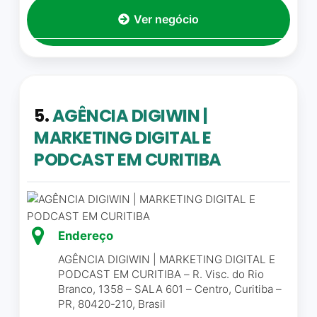
do nosso escritório, e só
certeza que nosso país
Ver negócio
estou aqui indicando porque
seria muito melhor,ou até
realmente tenho
perfeito.
conhecimento e uma
excelente experiência com
Carlos Werner
☆ 5/5
os serviços que eles
oferecem.
5.
AGÊNCIA DIGIWIN |
MARKETING DIGITAL E
Fernanda Costa Candioto
☆
Profissionalismo e
PODCAST EM CURITIBA
5/5
Qualidade, fazem da Nerd a
melhor referência de
Curitiba em Marketing
Digital
A fresh lab tem uma equipe
Endereço
de profissionais muito
Eder
☆ 5/5
AGÊNCIA DIGIWIN | MARKETING DIGITAL E
competentes. São muito
PODCAST EM CURITIBA – R. Visc. do Rio
organizados, atentos ao
Branco, 1358 – SALA 601 – Centro, Curitiba –
cumprimento de prazos e
PR, 80420-210, Brasil