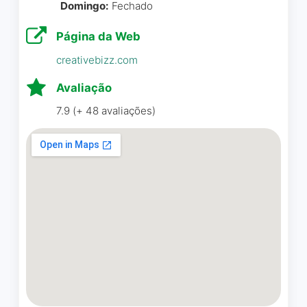
Domingo:
Fechado
Anna Carolina Silva
☆ 5/5
Página da Web
creativebizz.com
Avaliação
Empresa excelente, trabalho
de primeira feito por
7.9 (+ 48 avaliações)
proficionais. Ótimo
atendimento tudo muito
bem organizado pessoal
nota mil super recomendo a
todos.
Denilson Quillo
☆ 5/5
Está conosco a algum