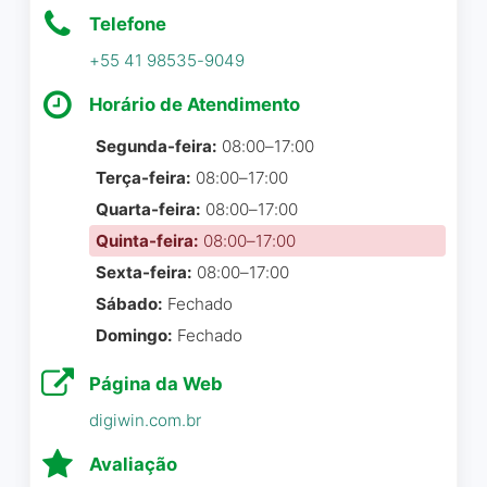
extremamente atenciosos.
Ambiente aconchegante,
Telefone
São a minha primeira opção
atendimento diferenciado.
quando penso em qualquer
+55 41 98535-9049
solução para mkt digital.
emiliosermelhorser
Horário de Atendimento
(professor)
☆ 5/5
Fernanda Meurer
☆ 5/5
Segunda-feira:
08:00–17:00
Terça-feira:
08:00–17:00
Quarta-feira:
08:00–17:00
Os caras manjam
Quinta-feira:
08:00–17:00
Excelente atendimento,
Sexta-feira:
08:00–17:00
estou usando as
Idilia lauer
☆ 5/5
ferramentas de IA para
Sábado:
Fechado
minha imobiliária e isso
Domingo:
Fechado
mudou completamente o
Página da Web
jogo, recomendo.
Empresa top
digiwin.com.br
Achilles Mion
☆ 5/5
Marcelo Hilu
☆ 5/5
Avaliação