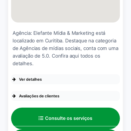
Agência: Elefante Mídia & Marketing está
localizado em Curitiba. Destaque na categoria
de Agências de mídias sociais, conta com uma
avaliação de 5.0. Confira aqui todos os
detalhes.
Ver detalhes
DA EMPRESA
Avaliações de clientes
Se identifica como uma empresa de
empreendedoras
Nossa experiência com a
OPÇÕES DE SERVIÇO
Consulte os serviços
agência, em especial ao
Vinicius e toda sua equipe
Agendamento on-line