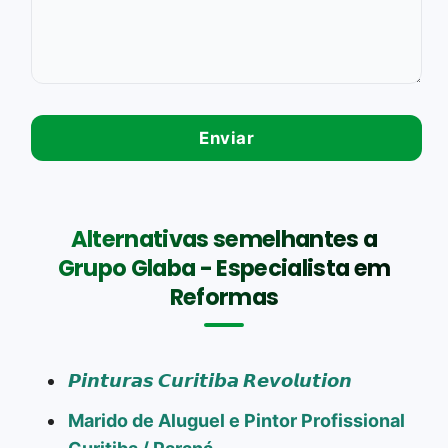
Alternativas semelhantes a
Grupo Glaba - Especialista em
Reformas
𝙋𝙞𝙣𝙩𝙪𝙧𝙖𝙨 𝘾𝙪𝙧𝙞𝙩𝙞𝙗𝙖 𝙍𝙚𝙫𝙤𝙡𝙪𝙩𝙞𝙤𝙣
Marido de Aluguel e Pintor Profissional