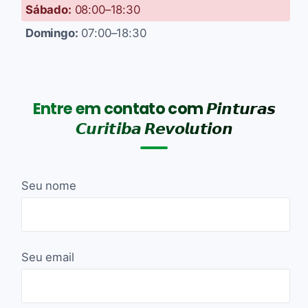
Sábado:
08:00–18:30
Domingo:
07:00–18:30
Entre em contato com 𝙋𝙞𝙣𝙩𝙪𝙧𝙖𝙨
𝘾𝙪𝙧𝙞𝙩𝙞𝙗𝙖 𝙍𝙚𝙫𝙤𝙡𝙪𝙩𝙞𝙤𝙣
Seu nome
Seu email