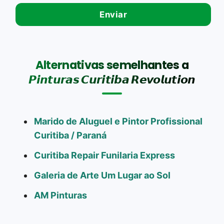
Alternativas semelhantes a
𝙋𝙞𝙣𝙩𝙪𝙧𝙖𝙨 𝘾𝙪𝙧𝙞𝙩𝙞𝙗𝙖 𝙍𝙚𝙫𝙤𝙡𝙪𝙩𝙞𝙤𝙣
Marido de Aluguel e Pintor Profissional
Curitiba / Paraná
Curitiba Repair Funilaria Express
Galeria de Arte Um Lugar ao Sol
AM Pinturas