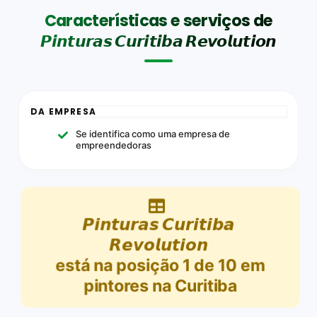
Características e serviços de
𝙋𝙞𝙣𝙩𝙪𝙧𝙖𝙨 𝘾𝙪𝙧𝙞𝙩𝙞𝙗𝙖 𝙍𝙚𝙫𝙤𝙡𝙪𝙩𝙞𝙤𝙣
DA EMPRESA
Se identifica como uma empresa de
empreendedoras
𝙋𝙞𝙣𝙩𝙪𝙧𝙖𝙨 𝘾𝙪𝙧𝙞𝙩𝙞𝙗𝙖
𝙍𝙚𝙫𝙤𝙡𝙪𝙩𝙞𝙤𝙣
está na posição
1
de
10
em
pintores na Curitiba