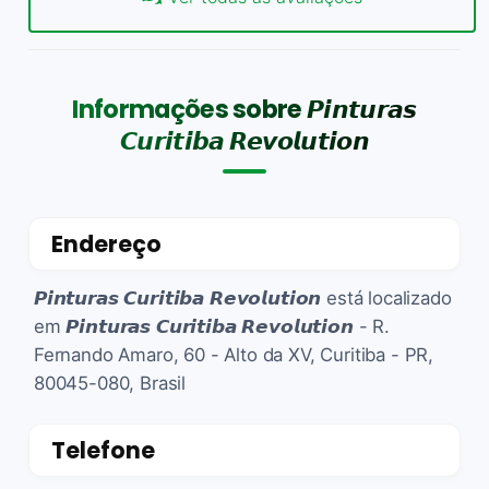
Informações sobre 𝙋𝙞𝙣𝙩𝙪𝙧𝙖𝙨
𝘾𝙪𝙧𝙞𝙩𝙞𝙗𝙖 𝙍𝙚𝙫𝙤𝙡𝙪𝙩𝙞𝙤𝙣
Endereço
𝙋𝙞𝙣𝙩𝙪𝙧𝙖𝙨 𝘾𝙪𝙧𝙞𝙩𝙞𝙗𝙖 𝙍𝙚𝙫𝙤𝙡𝙪𝙩𝙞𝙤𝙣 está localizado
em 𝙋𝙞𝙣𝙩𝙪𝙧𝙖𝙨 𝘾𝙪𝙧𝙞𝙩𝙞𝙗𝙖 𝙍𝙚𝙫𝙤𝙡𝙪𝙩𝙞𝙤𝙣 - R.
Fernando Amaro, 60 - Alto da XV, Curitiba - PR,
80045-080, Brasil
Telefone