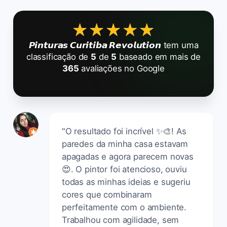
★★★★★
★★★★★
𝙋𝙞𝙣𝙩𝙪𝙧𝙖𝙨 𝘾𝙪𝙧𝙞𝙩𝙞𝙗𝙖 𝙍𝙚𝙫𝙤𝙡𝙪𝙩𝙞𝙤𝙣
tem uma
classificação de
5
de
5
baseado em mais de
365
avaliações no Google
"O resultado foi incrível ✨🎨! As
paredes da minha casa estavam
apagadas e agora parecem novas
😍. O pintor foi atencioso, ouviu
todas as minhas ideias e sugeriu
cores que combinaram
perfeitamente com o ambiente.
Trabalhou com agilidade, sem