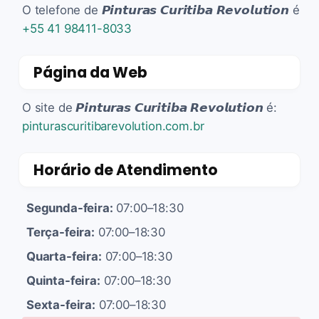
O telefone de 𝙋𝙞𝙣𝙩𝙪𝙧𝙖𝙨 𝘾𝙪𝙧𝙞𝙩𝙞𝙗𝙖 𝙍𝙚𝙫𝙤𝙡𝙪𝙩𝙞𝙤𝙣 é
+55 41 98411-8033
Página da Web
O site de 𝙋𝙞𝙣𝙩𝙪𝙧𝙖𝙨 𝘾𝙪𝙧𝙞𝙩𝙞𝙗𝙖 𝙍𝙚𝙫𝙤𝙡𝙪𝙩𝙞𝙤𝙣 é:
pinturascuritibarevolution.com.br
Horário de Atendimento
Segunda-feira:
07:00–18:30
Terça-feira:
07:00–18:30
Quarta-feira:
07:00–18:30
Quinta-feira:
07:00–18:30
Sexta-feira:
07:00–18:30