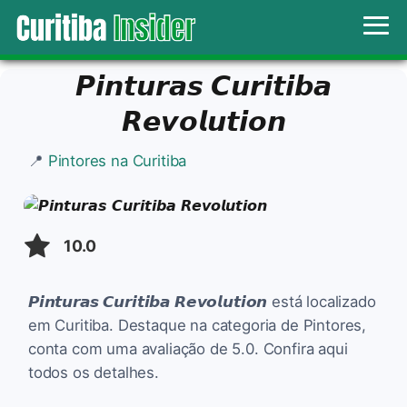
𝙋𝙞𝙣𝙩𝙪𝙧𝙖𝙨 𝘾𝙪𝙧𝙞𝙩𝙞𝙗𝙖
𝙍𝙚𝙫𝙤𝙡𝙪𝙩𝙞𝙤𝙣
📍
Pintores na Curitiba
10.0
𝙋𝙞𝙣𝙩𝙪𝙧𝙖𝙨 𝘾𝙪𝙧𝙞𝙩𝙞𝙗𝙖 𝙍𝙚𝙫𝙤𝙡𝙪𝙩𝙞𝙤𝙣 está localizado
em Curitiba. Destaque na categoria de Pintores,
conta com uma avaliação de 5.0. Confira aqui
todos os detalhes.