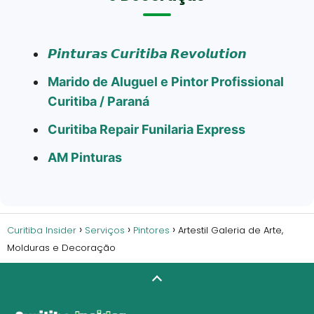
𝙋𝙞𝙣𝙩𝙪𝙧𝙖𝙨 𝘾𝙪𝙧𝙞𝙩𝙞𝙗𝙖 𝙍𝙚𝙫𝙤𝙡𝙪𝙩𝙞𝙤𝙣
Marido de Aluguel e Pintor Profissional
Curitiba / Paraná
Curitiba Repair Funilaria Express
AM Pinturas
Curitiba Insider
Serviços
Pintores
Artestil Galeria de Arte,
Molduras e Decoração