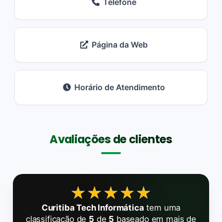
Telefone
Página da Web
Horário de Atendimento
Avaliações de clientes
★★★★★
★★★★★
Curitiba Tech Informática
tem uma
classificação de
5
de
5
baseado em mais de