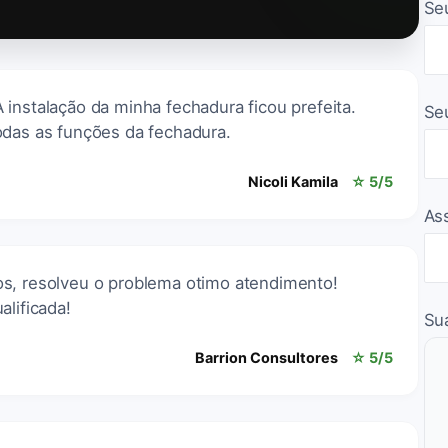
Se
instalação da minha fechadura ficou prefeita.
Se
odas as funções da fechadura.
Nicoli Kamila
☆ 5/5
As
s, resolveu o problema otimo atendimento!
alificada!
Su
Barrion Consultores
☆ 5/5