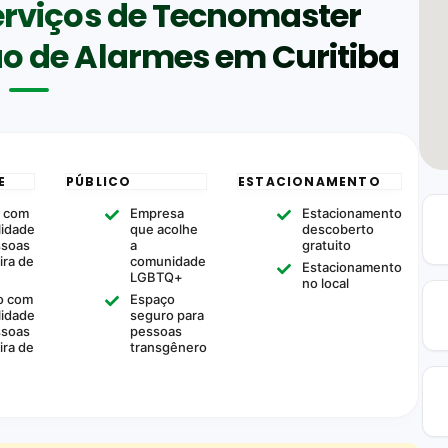
serviços de Tecnomaster
ão de Alarmes em Curitiba
E
PÚBLICO
ESTACIONAMENTO
 com
Empresa
Estacionamento
lidade
que acolhe
descoberto
ssoas
a
gratuito
ira de
comunidade
Estacionamento
LGBTQ+
no local
o com
Espaço
lidade
seguro para
ssoas
pessoas
ira de
transgênero