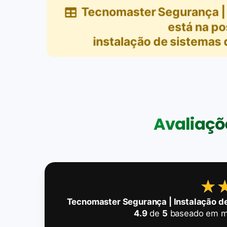
Tecnomaster Segurança | 
está na po
instalação de sistemas d
Avaliaçõe
★
★
Tecnomaster Segurança | Instalação d
4.9
de
5
baseado em m