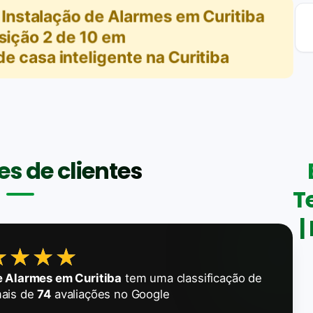
Instalação de Alarmes em Curitiba
sição
2
de
10
em
e casa inteligente na Curitiba
s de clientes
T
|
★★★★
★★★★
e Alarmes em Curitiba
tem uma classificação de
ais de
74
avaliações no Google