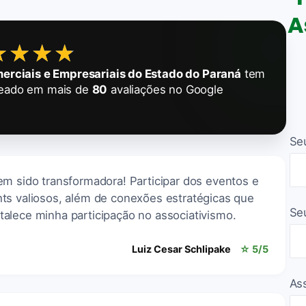
A
★★★★
★★★★
rciais e Empresariais do Estado do Paraná
tem
eado em mais de
80
avaliações no Google
Se
em sido transformadora! Participar dos eventos e
ts valiosos, além de conexões estratégicas que
Se
alece minha participação no associativismo.
Luiz Cesar Schlipake
☆ 5/5
As