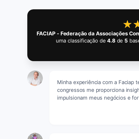
★
★
FACIAP - Federação da Associações Come
uma classificação de
4.8
de
5
bas
Minha experiência com a Faciap t
congressos me proporciona insigh
impulsionam meus negócios e fort