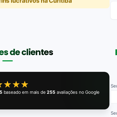
ns lucrativos na Curitiba
s de clientes
★★★★
★★★★
Se
5
baseado em mais de
255
avaliações no Google
Se