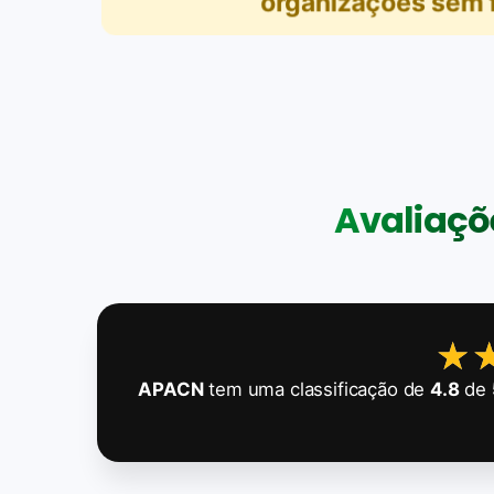
organizações sem fi
Avaliaçõe
★
★
APACN
tem uma classificação de
4.8
de