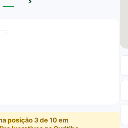
na posição
3
de
10
em