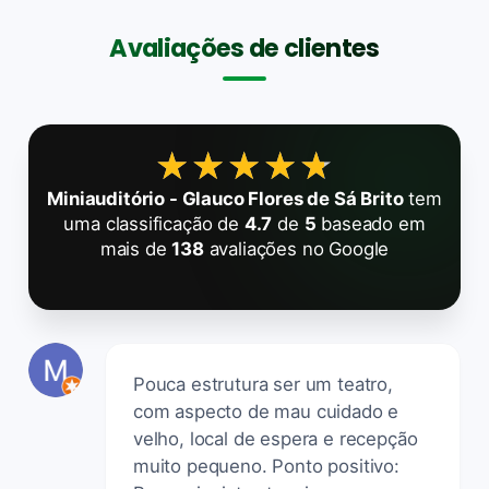
Avaliações de clientes
★★★★★
★★★★★
Miniauditório - Glauco Flores de Sá Brito
tem
uma classificação de
4.7
de
5
baseado em
mais de
138
avaliações no Google
Pouca estrutura ser um teatro,
com aspecto de mau cuidado e
velho, local de espera e recepção
muito pequeno. Ponto positivo: