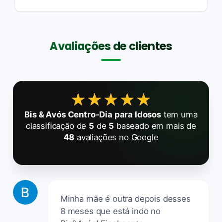
Avaliações de clientes
★★★★★
★★★★★
Bis & Avós Centro-Dia para Idosos
tem uma
classificação de
5
de
5
baseado em mais de
48
avaliações no Google
Minha mãe é outra depois desses
8 meses que está indo no