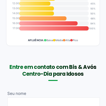
12:00
45%
13:00
50%
14:00
50%
15:00
68%
16:00
84%
17:00
100%
AFLUÊNCIA:
Baixa
Média
Alta
Pico
Entre em contato com Bis & Avós
Centro-Dia para Idosos
Seu nome