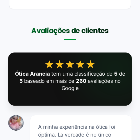
Avaliações de clientes
★★★★★
★★★★★
Ótica Arancia
tem uma classificação de
5
de
5
baseado em mais de
260
avaliações no
Google
A minha experiência na ótica foi
óptima. La verdade é no único