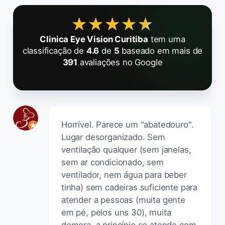
★★★★★
★★★★★
Clinica Eye Vision Curitiba
tem uma
classificação de
4.6
de
5
baseado em mais de
391
avaliações no Google
Horrível. Parece um "abatedouro".
Lugar desorganizado. Sem
ventilação qualquer (sem janelas,
sem ar condicionado, sem
ventilador, nem água para beber
tinha) sem cadeiras suficiente para
atender a pessoas (muita gente
em pé, pelos uns 30), muita
demora, a princípio se atende com