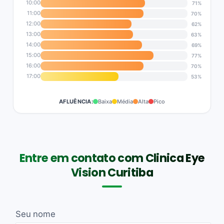
10:00
71%
11:00
70%
12:00
62%
13:00
63%
14:00
69%
15:00
77%
16:00
70%
17:00
53%
AFLUÊNCIA:
Baixa
Média
Alta
Pico
Entre em contato com Clinica Eye
Vision Curitiba
Seu nome