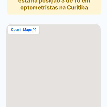
está na posição
3
de
10
em
optometristas na Curitiba