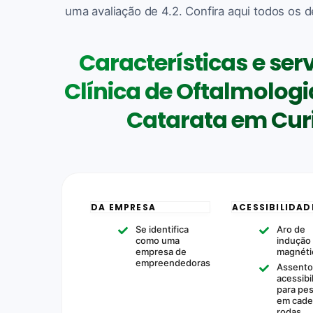
uma avaliação de 4.2. Confira aqui todos os d
Características e ser
Clínica de Oftalmologia
Catarata em Curi
DA EMPRESA
ACESSIBILIDAD
Se identifica
Aro de
como uma
indução
empresa de
magnéti
empreendedoras
Assento
acessibi
para pe
em cade
rodas