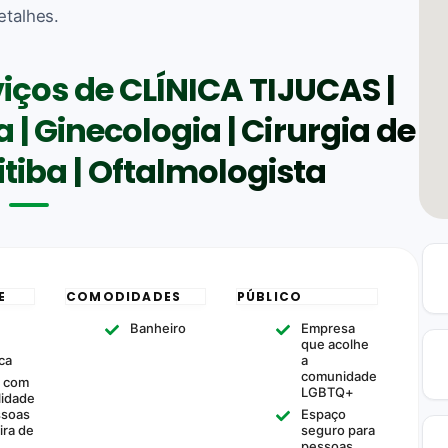
etalhes.
viços de CLÍNICA TIJUCAS |
 | Ginecologia | Cirurgia de
tiba | Oftalmologista
E
COMODIDADES
PÚBLICO
Banheiro
Empresa
que acolhe
ca
a
comunidade
 com
LGBTQ+
lidade
ssoas
Espaço
ira de
seguro para
pessoas