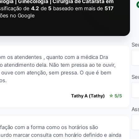
logia | Ginecologia | Cirurgia de Catarata em
sificação de
4.2
de
5
baseado em mais de
517
ções no Google
Se
com os atendentes , quanto com a médica Dra
o atendimento dela. Não tem pressa ao te ouvir,
 e ouve com atenção, sem pressa. O que é bem
Se
os.
Tathy A (Tathy)
☆ 5/5
As
isfação com a forma como os horários são
surdo marcar consulta com horário definido e ainda