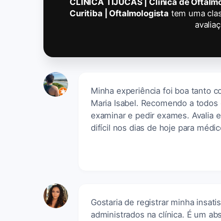
CLÍNICA TIJUCAS | Clínica de Oftalmo
Curitiba | Oftalmologista
tem uma clas
avalia
Minha experiência foi boa tanto 
Maria Isabel. Recomendo a todos 
examinar e pedir exames. Avalia
difícil nos dias de hoje para médic
Gostaria de registrar minha insat
administrados na clínica. É um ab