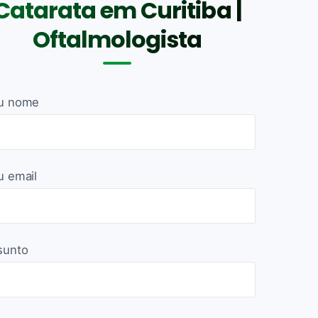
Catarata em Curitiba |
Oftalmologista
u nome
u email
sunto