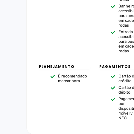
Banheir
acessibi
para pe
em cade
rodas
Entrada
acessibi
para pe
em cade
rodas
PLANEJAMENTO
PAGAMENTOS
É recomendado
Cartão 
marcar hora
crédito
Cartão 
débito
Pagame
por
disposit
móvel vi
NFC