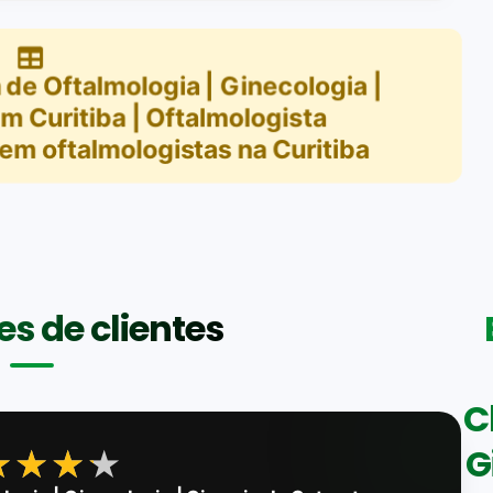
 de Oftalmologia | Ginecologia |
em Curitiba | Oftalmologista
em
oftalmologistas na Curitiba
s de clientes
C
G
★★★★
★★★★