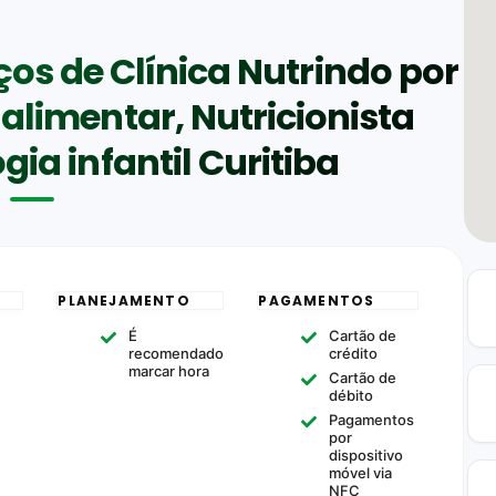
ços de Clínica Nutrindo por
alimentar, Nutricionista
ogia infantil Curitiba
PLANEJAMENTO
PAGAMENTOS
É
Cartão de
recomendado
crédito
marcar hora
Cartão de
débito
Pagamentos
por
dispositivo
móvel via
NFC