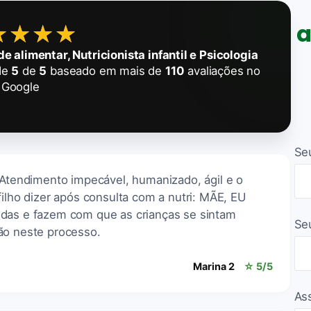
a
★★★★
★★★★
e alimentar, Nutricionista infantil e Psicologia
de
5
de
5
baseado em mais de
110
avaliações no
Google
Se
 Atendimento impecável, humanizado, ágil e o
filho dizer após consulta com a nutri: MÃE, EU
idas e fazem com que as crianças se sintam
Se
ão neste processo.
Marina 2
☆ 5/5
As