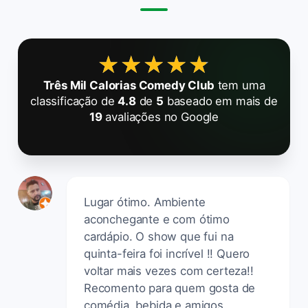
★★★★★
★★★★★
Três Mil Calorias Comedy Club
tem uma
classificação de
4.8
de
5
baseado em mais de
19
avaliações no Google
Lugar ótimo. Ambiente
aconchegante e com ótimo
cardápio. O show que fui na
quinta-feira foi incrível !! Quero
voltar mais vezes com certeza!!
Recomento para quem gosta de
comédia, bebida e amigos.