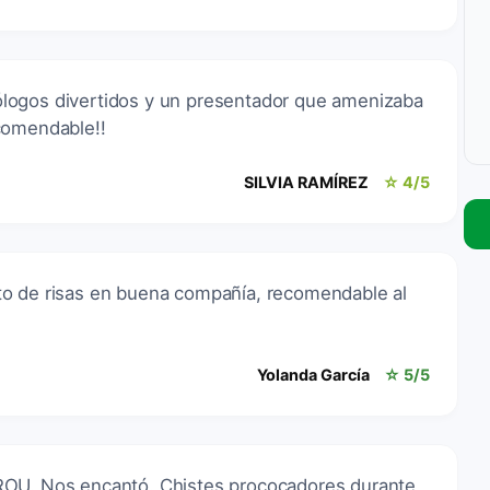
logos divertidos y un presentador que amenizaba
comendable!!
SILVIA RAMÍREZ
☆ 4/5
to de risas en buena compañía, recomendable al
Yolanda García
☆ 5/5
ROU. Nos encantó. Chistes prococadores durante