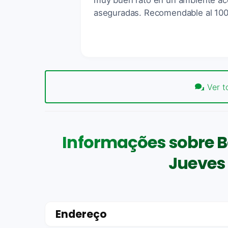
muy buen rato en un ambiente aco
aseguradas. Recomendable al 100
Ver t
Informações sobre 
Jueves 
Endereço