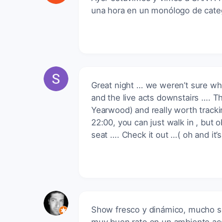
una hora en un monólogo de categ
Great night … we weren’t sure wha
and the live acts downstairs …. Th
Yearwood) and really worth tracki
22:00, you can just walk in , but 
seat …. Check it out …( oh and it’s
Show fresco y dinámico, mucho s