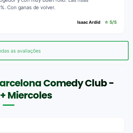
gedor y con muy buen rollo. Las risas
%. Con ganas de volver.
Isaac Ardid
☆ 5/5
odas as avaliações
Barcelona Comedy Club -
+ Miercoles