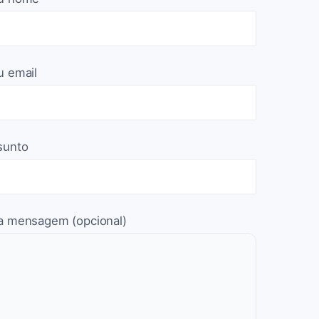
u email
sunto
a mensagem (opcional)