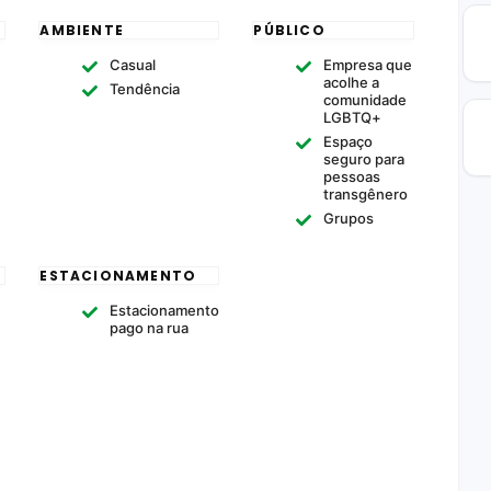
AMBIENTE
PÚBLICO
Casual
Empresa que
acolhe a
Tendência
comunidade
LGBTQ+
Espaço
seguro para
pessoas
transgênero
Grupos
ESTACIONAMENTO
Estacionamento
pago na rua
s