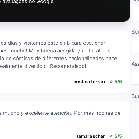
5
avaliações no Google
Se
os días y visitamos este club para escuchar
mos mucho! Muy buena acogida y un local que
cia de cómicos de diferentes nacionalidades hace
As
 realmente divertido. ¡Recomendado!
cristina ferrari
☆ 5/5
Su
s mucho y excelente atención. Por más noches de
tamara schar
☆ 5/5