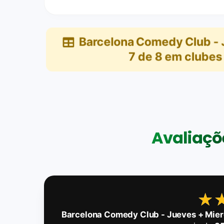
Barcelona Comedy Club - 
7
de
8
em
clubes
Avaliaçõe
★
★
Barcelona Comedy Club - Jueves + Mier