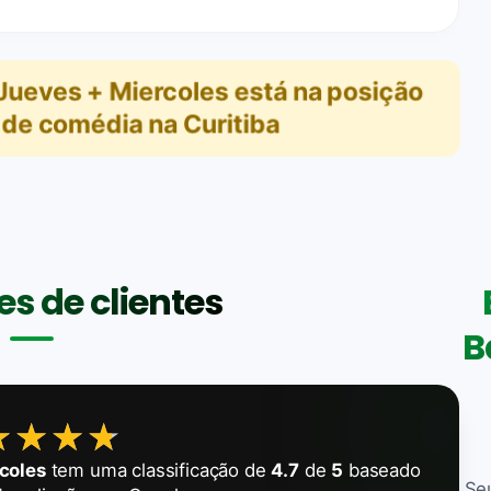
Jueves + Miercoles
está na posição
 de comédia na Curitiba
s de clientes
B
★★★★
★★★★
coles
tem uma classificação de
4.7
de
5
baseado
Se