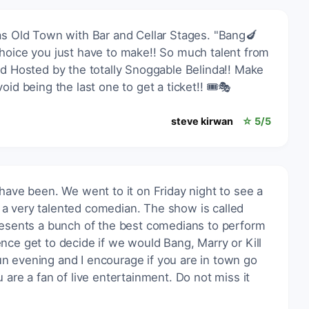
as Old Town with Bar and Cellar Stages. "Bang🍆
 choice you just have to make!! So much talent from
nd Hosted by the totally Snoggable Belinda!! Make
id being the last one to get a ticket!! 🎟️🎭
steve kirwan
☆ 5/5
 have been. We went to it on Friday night to see a
a very talented comedian. The show is called
presents a bunch of the best comedians to perform
nce get to decide if we would Bang, Marry or Kill
y fun evening and I encourage if you are in town go
 are a fan of live entertainment. Do not miss it