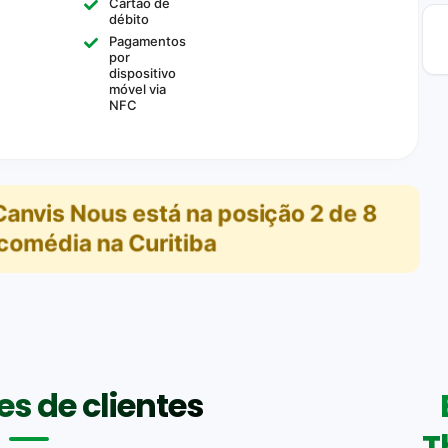
Cartão de
débito
Pagamentos
por
dispositivo
móvel via
NFC
Canvis Nous
está na posição
2
de
8
comédia na Curitiba
s de clientes
T