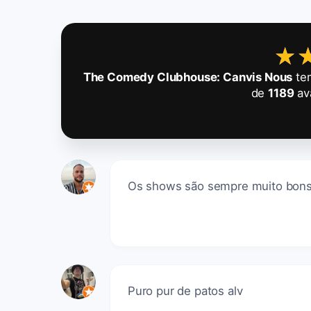
★
★
The Comedy Clubhouse: Canvis Nous
tem
de
1189
av
Os shows são sempre muito bons e
Puro pur de patos alv