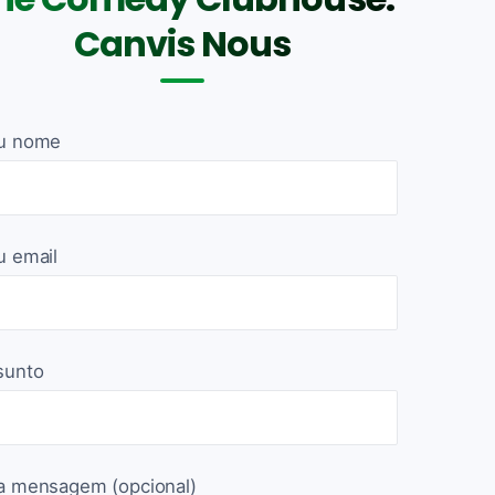
Canvis Nous
u nome
u email
sunto
a mensagem (opcional)