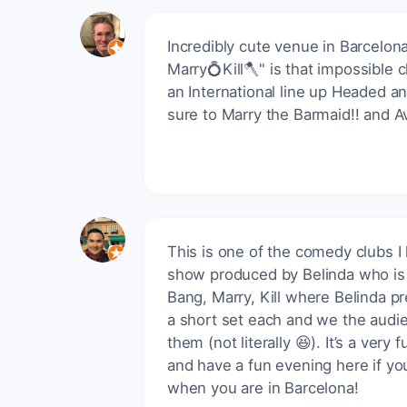
Incredibly cute venue in Barcelon
Marry💍Kill🪓" is that impossible
an International line up Headed a
sure to Marry the Barmaid!! and Avo
This is one of the comedy clubs I
show produced by Belinda who is 
Bang, Marry, Kill where Belinda 
a short set each and we the audie
them (not literally 😆). It’s a ver
and have a fun evening here if you
when you are in Barcelona!