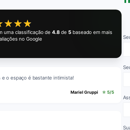
★★★★
★★★★
 uma classificação de
4.8
de
5
baseado em mais
Se
aliações no Google
Se
 o espaço é bastante intimista!
Mariel Gruppi
☆ 5/5
As
Su