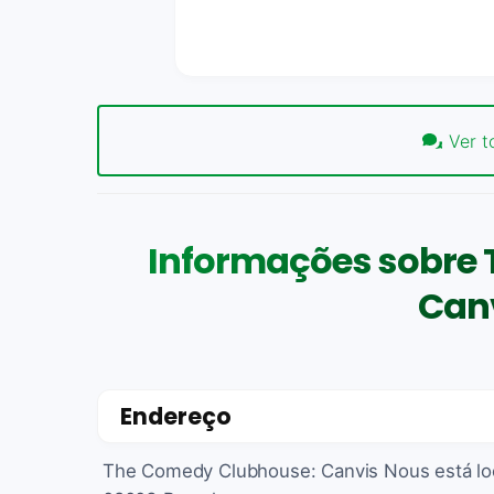
Ver t
Informações sobre
Can
Endereço
The Comedy Clubhouse: Canvis Nous está loca