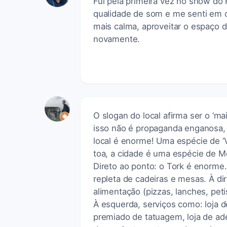
Fui pela primeira vez no show do
qualidade de som e me senti em ca
mais calma, aproveitar o espaço
novamente.
O slogan do local afirma ser o ‘ma
isso não é propaganda enganosa, p
local é enorme! Uma espécie de ‘V
toa, a cidade é uma espécie de M
Direto ao ponto: o Tork é enorme
repleta de cadeiras e mesas. À di
alimentação (pizzas, lanches, pet
À esquerda, serviços como: loja d
premiado de tatuagem, loja de ade