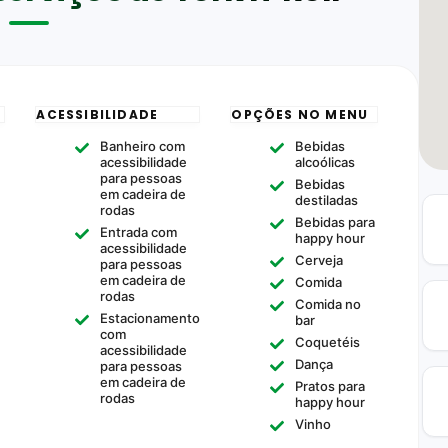
ACESSIBILIDADE
OPÇÕES NO MENU
Banheiro com
Bebidas
acessibilidade
alcoólicas
para pessoas
Bebidas
em cadeira de
destiladas
rodas
Bebidas para
Entrada com
happy hour
acessibilidade
Cerveja
para pessoas
em cadeira de
Comida
rodas
Comida no
Estacionamento
bar
com
Coquetéis
acessibilidade
Dança
para pessoas
em cadeira de
Pratos para
rodas
happy hour
Vinho