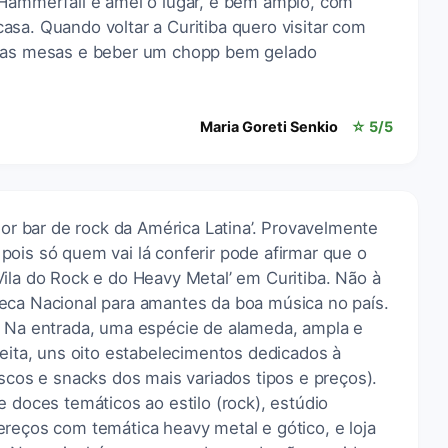
 Hammerfall e amei o lugar, é bem amplo, com
sa. Quando voltar a Curitiba quero visitar com
 das mesas e beber um chopp bem gelado
Maria Goreti Senkio
☆ 5/5
ior bar de rock da América Latina’. Provavelmente
ois só quem vai lá conferir pode afirmar que o
ila do Rock e do Heavy Metal’ em Curitiba. Não à
eca Nacional para amantes da boa música no país.
. Na entrada, uma espécie de alameda, ampla e
reita, uns oito estabelecimentos dedicados à
iscos e snacks dos mais variados tipos e preços).
e doces temáticos ao estilo (rock), estúdio
reços com temática heavy metal e gótico, e loja