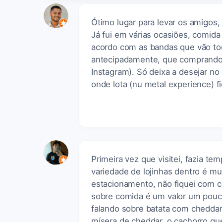
Ótimo lugar para levar os amigos,
Já fui em várias ocasiões, comida 
acordo com as bandas que vão to
antecipadamente, que comprando 
Instagram). Só deixa a desejar n
onde lota (nu metal experience) f
Primeira vez que visitei, fazia t
variedade de lojinhas dentro é mu
estacionamento, não fiquei com c
sobre comida é um valor um pouc
falando sobre batata com chedda
mísera de cheddar, o cachorro que