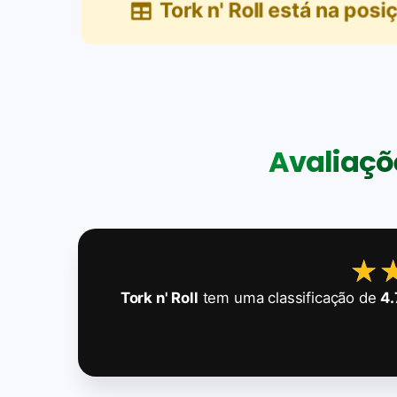
Tork n' Roll
está na posi
Avaliaçõe
★
★
Tork n' Roll
tem uma classificação de
4.