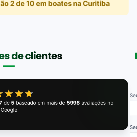
ção
2
de
10
em
boates na Curitiba
s de clientes
★★★★
★★★★
Se
7
de
5
baseado em mais de
5998
avaliações no
Google
Se