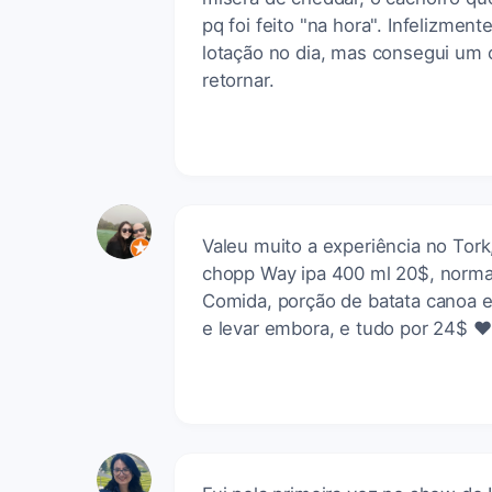
pq foi feito "na hora". Infelizme
lotação no dia, mas consegui um
retornar.
Valeu muito a experiência no Tork
chopp Way ipa 400 ml 20$, norma
Comida, porção de batata canoa 
e levar embora, e tudo por 24$ ❤️