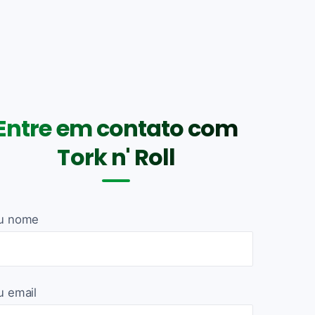
Entre em contato com
Tork n' Roll
u nome
u email