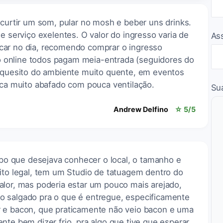
 curtir um som, pular no mosh e beber uns drinks.
e serviço exelentes. O valor do ingresso varia de
As
car no dia, recomendo comprar o ingresso
online todos pagam meia-entrada (seguidores do
o quesito do ambiente muito quente, em eventos
ica muito abafado com pouca ventilação.
Su
Andrew Delfino
☆ 5/5
empo que desejava conhecer o local, o tamanho e
ito legal, tem um Studio de tatuagem dentro do
alor, mas poderia estar um pouco mais arejado,
o salgado pra o que é entregue, especificamente
r e bacon, que praticamente não veio bacon e uma
nte bem dizer frio, pra algo que tive que esperar