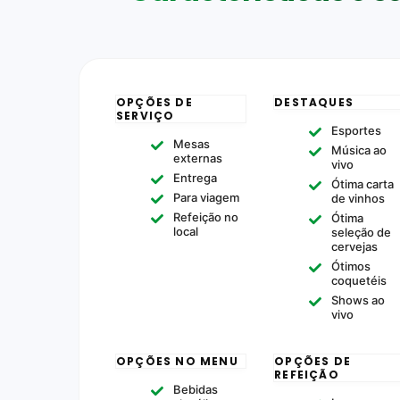
OPÇÕES DE
DESTAQUES
SERVIÇO
Esportes
Mesas
Música ao
externas
vivo
Entrega
Ótima carta
Para viagem
de vinhos
Refeição no
Ótima
local
seleção de
cervejas
Ótimos
coquetéis
Shows ao
vivo
OPÇÕES NO MENU
OPÇÕES DE
REFEIÇÃO
Bebidas