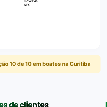
móvel via
NFC
ição
10
de
10
em
boates na Curitiba
s de clientes