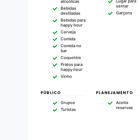
Lugar para
alcoólicas
sentar
Bebidas
Garçons
destiladas
Bebidas para
happy hour
Cerveja
Comida
Comida no
bar
Coquetéis
Pratos para
happy hour
Vinho
PÚBLICO
PLANEJAMENTO
Grupos
Aceita
reservas
Turistas