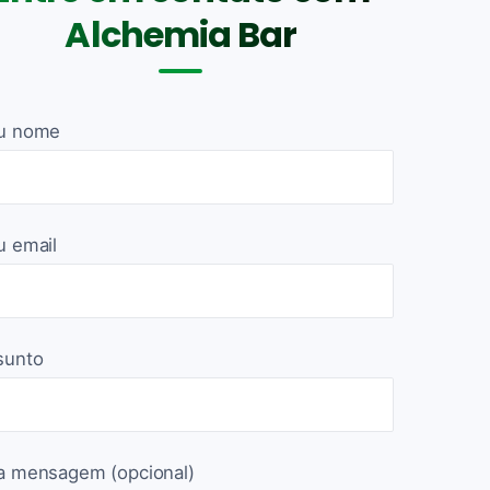
Alchemia Bar
u nome
u email
sunto
a mensagem (opcional)