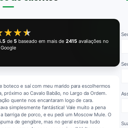
★★★★
★★★★
Se
4.5
de
5
baseado em mais de
2415
avaliações no
Google
Se
e boteco e saí com meu marido para escolhermos
a, próximo ao Cavalo Babão, no Largo da Ordem.
As
ação quente nos encantaram logo de cara.
ava simplesmente fantástica! Vale muito a pena
 barriga de porco, e eu pedi um Moscow Mule. O
spuma de gengibre, mas no geral estava tudo
Su