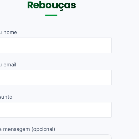
Rebouças
u nome
u email
sunto
a mensagem (opcional)