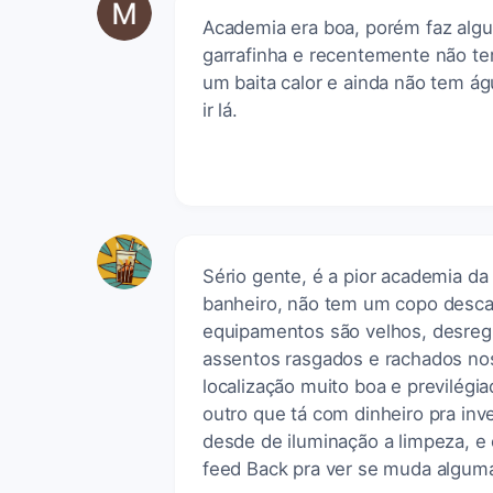
Academia era boa, porém faz alg
garrafinha e recentemente não te
um baita calor e ainda não tem ág
ir lá.
Sério gente, é a pior academia d
banheiro, não tem um copo descar
equipamentos são velhos, desreg
assentos rasgados e rachados no
localização muito boa e previlégi
outro que tá com dinheiro pra inv
desde de iluminação a limpeza, e
feed Back pra ver se muda alguma