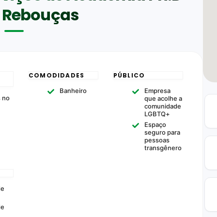
s Rebouças
COMODIDADES
PÚBLICO
Banheiro
Empresa
s no
que acolhe a
comunidade
LGBTQ+
Espaço
seguro para
pessoas
transgênero
de
de