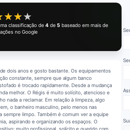
★★★★
★★★★
ma classificação de
4
de
5
baseado em mais de
Se
iações no Google
Se
 de dois anos e gosto bastante. Os equipamentos
ção constante, sempre que algum banco
estofado é trocado rapidamente. Desde a mudança
As
ainda melhor. O Régis é muito solícito, atencioso e
ho nada a reclamar. Em relação à limpeza, algo
em, o banheiro masculino, pelo menos nas
tava sempre limpo. Também é comum ver a equipe
Su
mia, aspirando e organizando os espaços. O
itivo: muito profissional, solícito e querido com