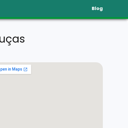
Blog
ouças