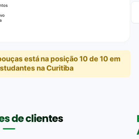
ntos
ivo
a
bouças
está na posição
10
de
10
em
studantes na Curitiba
s de clientes