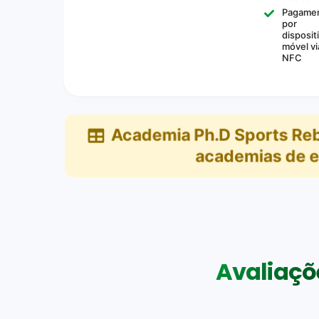
Pagame
por
disposit
móvel vi
NFC
Academia Ph.D Sports Re
academias de e
Avaliaçõe