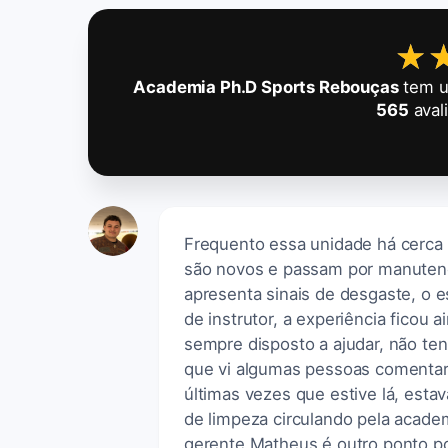
★
★
Academia Ph.D Sports Rebouças
tem u
565
aval
Frequento essa unidade há cerca
são novos e passam por manuten
apresenta sinais de desgaste, o 
de instrutor, a experiência ficou 
sempre disposto a ajudar, não ten
que vi algumas pessoas comentar
últimas vezes que estive lá, es
de limpeza circulando pela acade
gerente Matheus é outro ponto pos