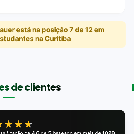
Hauer
está na posição
7
de
12
em
studantes na Curitiba
s de clientes
★★★★
★★★★
ssificação de
4.6
de
5
baseado em mais de
1099