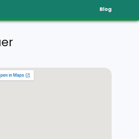
Blog
uer