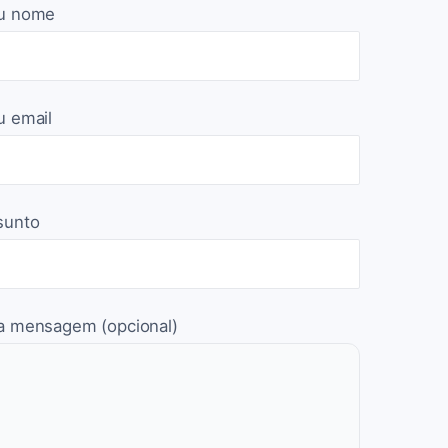
u nome
u email
sunto
a mensagem (opcional)