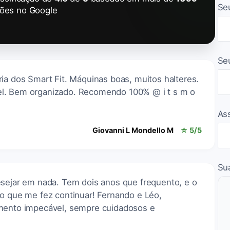
Se
ções no Google
Se
ia dos Smart Fit. Máquinas boas, muitos halteres.
l. Bem organizado. Recomendo 100% @ i t s m o
As
Giovanni L Mondello M
☆ 5/5
Su
esejar em nada. Tem dois anos que frequento, e o
 o que me fez continuar! Fernando e Léo,
imento impecável, sempre cuidadosos e