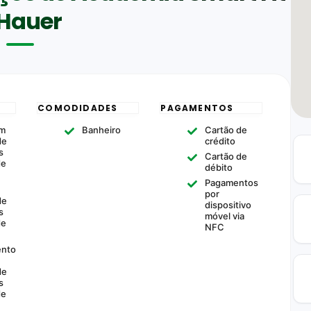
 Hauer
COMODIDADES
PAGAMENTOS
om
Banheiro
Cartão de
de
crédito
s
Cartão de
de
débito
Pagamentos
m
por
de
dispositivo
s
móvel via
de
NFC
ento
de
s
de