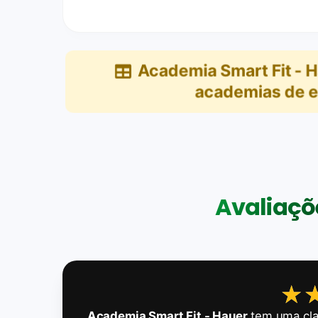
Academia Smart Fit - 
academias de e
Avaliaçõe
★
★
Academia Smart Fit - Hauer
tem uma cla