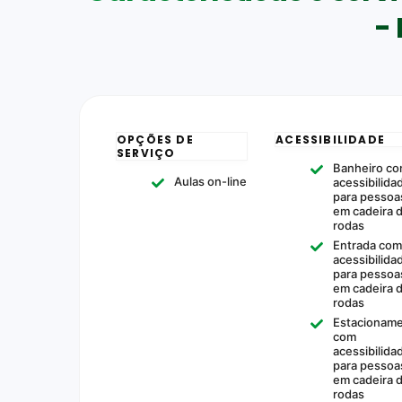
-
OPÇÕES DE
ACESSIBILIDADE
SERVIÇO
Banheiro c
Aulas on-line
acessibilida
para pessoa
em cadeira 
rodas
Entrada co
acessibilida
para pessoa
em cadeira 
rodas
Estacionam
com
acessibilida
para pessoa
em cadeira 
rodas