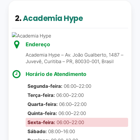
cada detalhe trás ainda mais
tranquilidade de que
2.
Academia Hype
escolhemos a melhor
escolinha. No primeiro dia a
tia Ana Luiza que acolheu
nosso filho e foi muito
Endereço
especial ver o carinho que
Academia Hype – Av. João Gualberto, 1487 –
ele recebeu dela. Os valores
Juvevê, Curitiba – PR, 80030-001, Brasil
cristãos são um diferencial
para o desenvolvimento do
Horário de Atendimento
nosso filho e todo zelo,
Segunda-feira:
06:00–22:00
cuidado e carinho que a
professora Isa e equipe do
Terça-feira:
06:00–22:00
berçário A têm é motivo pra
Quarta-feira:
06:00–22:00
deixar nosso coração mais
Quinta-feira:
06:00–22:00
tranquilo nessa etapa de
Sexta-feira:
06:00–22:00
novas descobertas.
Sábado:
08:00–16:00
Notícias, atualizações, foto