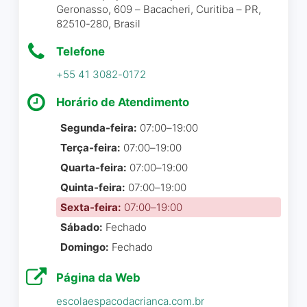
Geronasso, 609 – Bacacheri, Curitiba – PR,
calma, realmente fez muito
veterinária muito solicita.
82510-280, Brasil
bem pra ela, agora vai fazer
parte da rotina dela, muito
Rafaela Modelli
☆ 5/5
Telefone
obrigado, amanhã ela volta
+55 41 3082-0172
pra mais 5 dias!
Horário de Atendimento
Marcelo Pereira Da Silva
Quando me mudei para
Segunda-feira:
07:00–19:00
(Marcelopereiracwb)
☆ 5/5
Curitiba em 2014,foi o
Terça-feira:
07:00–19:00
primeiro lugar que minhas
cadelas conheceram ,hoje
Quarta-feira:
07:00–19:00
estou apenas com uma e
Quinta-feira:
07:00–19:00
foi a minha primeira vez
ela continua seus
Sexta-feira:
07:00–19:00
deixando meus
banhos,vacinas na Casa do
Sábado:
Fechado
cachorrinhos em hotelzinho
Pluto.Lugar que tenha total
Domingo:
Fechado
e tive uma experiência
confiança em todas as fases
maravilhosa!!! foram muito
das minhas filhotes!! Cada
Página da Web
atenciosos, mandavam
situação é compreendida e
escolaespacodacrianca.com.br
notícia deles o dia todo
tratada com carinho e