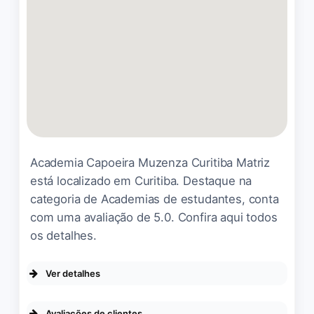
tratados com respeito,
ciência e muito afeto.
A rede Smart Fit é umas das
Gratidão eterna a toda
melhores rede de academia.
equipe! 🐶🐱🧡💙
Porém, algumas unidades
deixam a desejar em
Wallace Willian Pedrozo
☆ 5/5
requisitos de equipamentos.
Esta unidade, é um
ambiente bastante amplo,
higienizado e equipamentos
Academia Capoeira Muzenza Curitiba Matriz
É uma pena que o Olaf não
estrategicamente
está localizado em Curitiba. Destaque na
pode responder essa
separados. Mas quando
categoria de Academias de estudantes, conta
avaliação porque eu sei qual
trata-se de valorização dos
seria a nota que ele daria,
com uma avaliação de 5.0. Confira aqui todos
aparelhos, acredito que
mas pelas fotos vocês
os detalhes.
deixa a desejar.
saberam qual seria a nota
dele. Eu como tutora dele
Ver detalhes
Fabiano Santos
☆ 3/5
com certeza dou 5 estrelas
e ele daria 1000 porque ele
DA EMPRESA
Avaliações de clientes