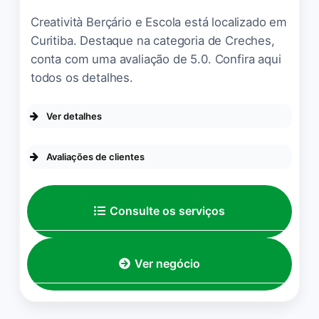
Creatività Berçário e Escola está localizado em
Curitiba. Destaque na categoria de Creches,
conta com uma avaliação de 5.0. Confira aqui
todos os detalhes.
Ver detalhes
ACESSIBILIDADE
Avaliações de clientes
Entrada com acessibilidade para
pessoas em cadeira de rodas
A Creatività é muito
Consulte os serviços
acolhedora. No dia que
fomos conhecer a
escolinha, a tia Jaque foi
Ver negócio
muito querida e tirou todas
as dúvidas que trouxemos.
A estrutura e cuidado com