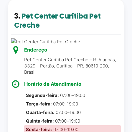
Estacionamento coberto gratuito
por que não fiz isso antes?!
Lorena Mendes
☆ 5/5
3.
Pet Center Curitiba Pet
O marketing da academia é
extremamente fiel ao que
Creche
entregam: excelente
estrutura, instrutores muito
Escola muito acolhedora,
simpáticos e atentos aos
com profissionais acima da
Endereço
instruídos e as aulas que
média em atenção, cuidado
estou fazendo (zumba, yoga
Pet Center Curitiba Pet Creche – R. Alagoas,
e carinho. Foi a melhor
e alongamento) são ótimas
3329 – Portão, Curitiba – PR, 80610-200,
escolha para que minha filha
Brasil
também – os professores
iniciasse seus aprendizados.
são preparados e pacientes.
Estudou ali por 3 anos e
Horário de Atendimento
Recomendo 1.000%! Em
sentimos muita saudades
tempo, adorei a
Segunda-feira:
07:00–19:00
de toda a equipe. A Ana
comunicação da academia
Terça-feira:
07:00–19:00
montou uma equipe
com textos de
Quarta-feira:
07:00–19:00
sensacional em todos os
conscientização. Todas as
quesitos.
Quinta-feira:
07:00–19:00
empresas deveriam seguir
Sexta-feira:
07:00–19:00