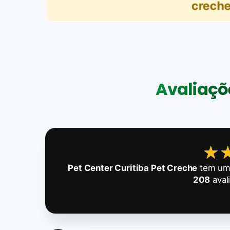
creche
Avaliaçõe
★
★
Pet Center Curitiba Pet Creche
tem uma
208
aval