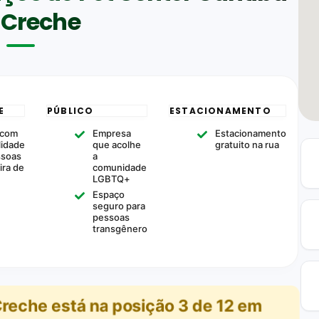
 Creche
E
PÚBLICO
ESTACIONAMENTO
 com
Empresa
Estacionamento
lidade
que acolhe
gratuito na rua
ssoas
a
ira de
comunidade
LGBTQ+
Espaço
seguro para
pessoas
transgênero
Creche
está na posição
3
de
12
em