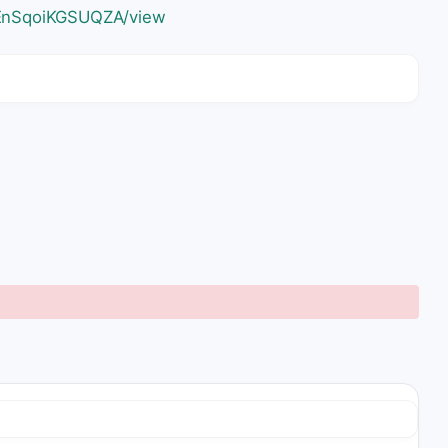
EnSqoiKGSUQZA/view