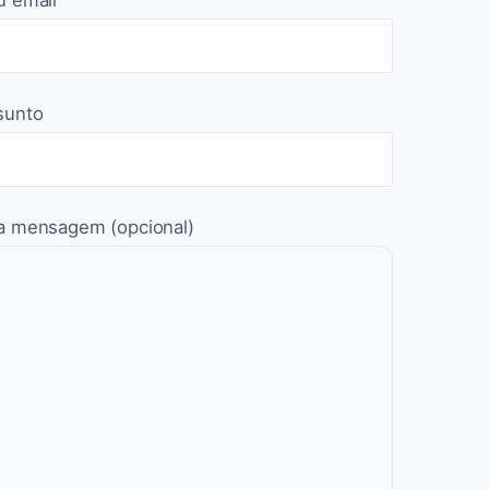
u email
sunto
a mensagem (opcional)