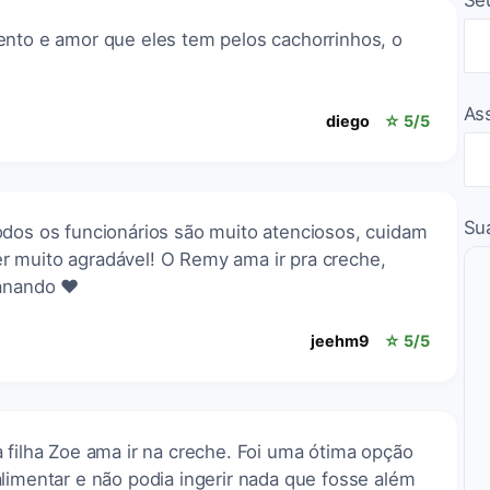
Se
ento e amor que eles tem pelos cachorrinhos, o
As
diego
☆ 5/5
Su
odos os funcionários são muito atenciosos, cuidam
 muito agradável! O Remy ama ir pra creche,
banando ❤️
jeehm9
☆ 5/5
 filha Zoe ama ir na creche. Foi uma ótima opção
limentar e não podia ingerir nada que fosse além