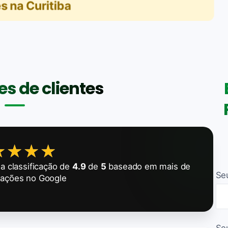
s na Curitiba
s de clientes
★★★★
★★★★
 classificação de
4.9
de
5
baseado em mais de
Se
iações no Google