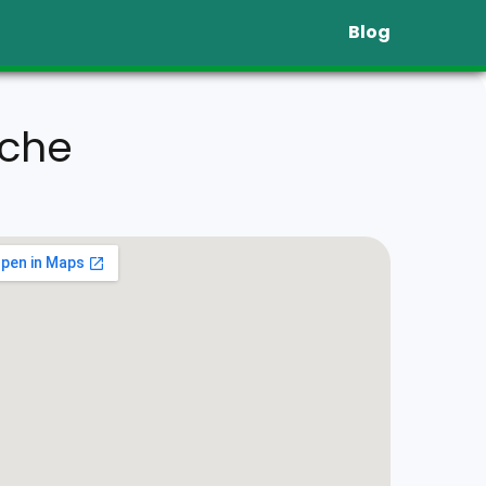
Blog
eche