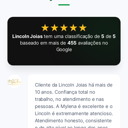
★★★★★
★★★★★
Lincoln Joias
tem uma classificação de
5
de
5
baseado em mais de
455
avaliações no
Google
Cliente da Lincoln Joias há mais de
10 anos. Confiança total no
trabalho, no atendimento e nas
pessoas. A Mylena é excelente e o
Lincoln é extremamente atencioso.
Atendimento honesto, consistente
e de alto nível ao longo dos anos.