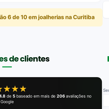
ção
6
de
10
em
joalherias na Curitiba
s de clientes
★★★★
★★★★
Se
4.8
de
5
baseado em mais de
206
avaliações no
Google