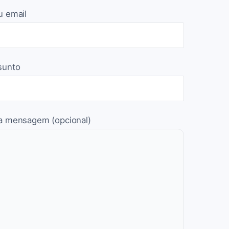
u email
sunto
a mensagem (opcional)