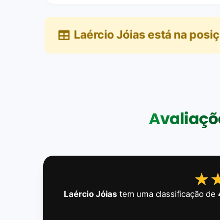
Laércio Jóias
está na posi
Avaliaçõe
★
★
Laércio Jóias
tem uma classificação de