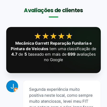
Avaliações de clientes
★★★★★
★★★★★
Mecânica Garrett Reparação Funilaria e
Pintura de Veículos
tem uma classificação de
4.7
de
5
baseado em mais de
699
avaliações
no Google
Segunda experiência muito
positiva neste local, como sempre
muito atenciosos, levei meu FIT