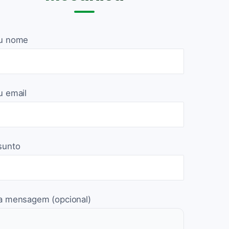
u nome
u email
sunto
a mensagem (opcional)