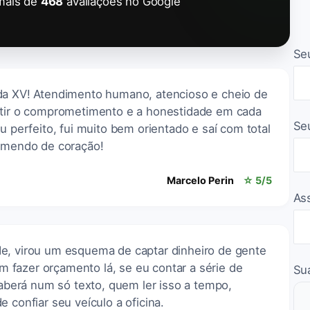
mais de
468
avaliações no Google
Se
da XV! Atendimento humano, atencioso e cheio de
ntir o comprometimento e a honestidade em cada
Se
u perfeito, fui muito bem orientado e saí com total
comendo de coração!
Marcelo Perin
☆ 5/5
As
e, virou um esquema de captar dinheiro de gente
fazer orçamento lá, se eu contar a série de
Su
 caberá num só texto, quem ler isso a tempo,
 confiar seu veículo a oficina.