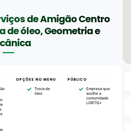
erviços de Amigão Centro
 de óleo, Geometria e
cânica
OPÇÕES NO MENU
PÚBLICO
ção
Troca de
Empresa que
óleo
acolhe a
comunidade
om
LGBTQ+
de
s
de
m
de