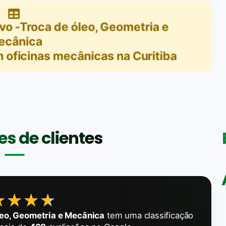
o -Troca de óleo, Geometria e
ecânica
m
oficinas mecânicas na Curitiba
s de clientes
★★★★
★★★★
eo, Geometria e Mecânica
tem uma classificação