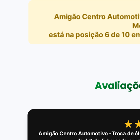
Amigão Centro Automotiv
M
está na posição
6
de
10
e
Avaliaçõe
★
★
Amigão Centro Automotivo -Troca de ól