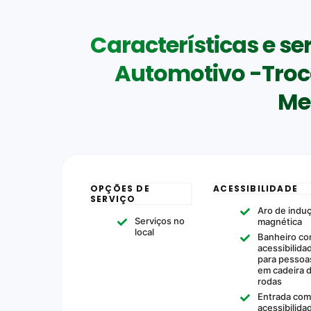
Características e s
Automotivo -Troca
Me
OPÇÕES DE
ACESSIBILIDADE
SERVIÇO
Aro de indu
Serviços no
magnética
local
Banheiro c
acessibilida
para pessoa
em cadeira 
rodas
Entrada co
acessibilida