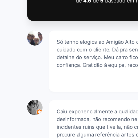
de
4.6
de
5
baseado em 
Só tenho elogios ao Amigão Alto 
cuidado com o cliente. Dá pra se
detalhe do serviço. Meu carro fico
confiança. Gratidão à equipe, re
Caiu exponencialmente a qualidad
desinformada, não recomendo nem 
incidentes ruins que tive la, não
procure alguma referência antes de