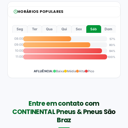
HORÁRIOS POPULARES
Seg
Ter
Qua
Qui
Sex
Sáb
Dom
08:00
57%
09:00
80%
10:00
94%
11:00
100%
AFLUÊNCIA:
Baixa
Média
Alta
Pico
Entre em contato com
CONTINENTAL Pneus & Pneus São
Braz