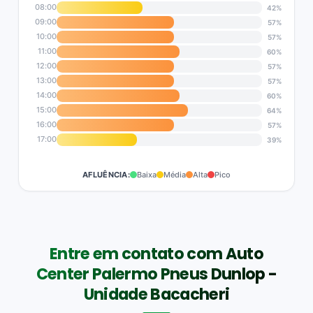
08:00
42%
09:00
57%
10:00
57%
11:00
60%
12:00
57%
13:00
57%
14:00
60%
15:00
64%
16:00
57%
17:00
39%
AFLUÊNCIA:
Baixa
Média
Alta
Pico
Entre em contato com Auto
Center Palermo Pneus Dunlop -
Unidade Bacacheri