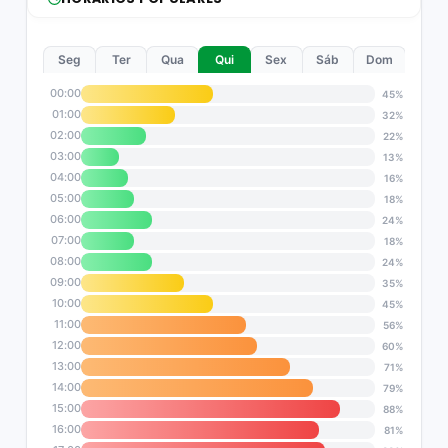
Seg
Ter
Qua
Qui
Sex
Sáb
Dom
00:00
45%
01:00
32%
02:00
22%
03:00
13%
04:00
16%
05:00
18%
06:00
24%
07:00
18%
08:00
24%
09:00
35%
10:00
45%
11:00
56%
12:00
60%
13:00
71%
14:00
79%
15:00
88%
16:00
81%