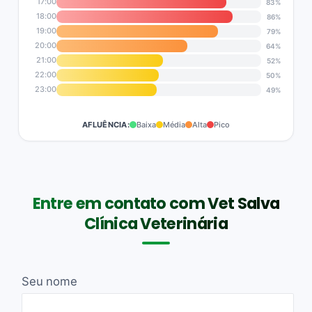
17:00
83%
18:00
86%
19:00
79%
20:00
64%
21:00
52%
22:00
50%
23:00
49%
AFLUÊNCIA:
Baixa
Média
Alta
Pico
Entre em contato com Vet Salva
Clínica Veterinária
Seu nome