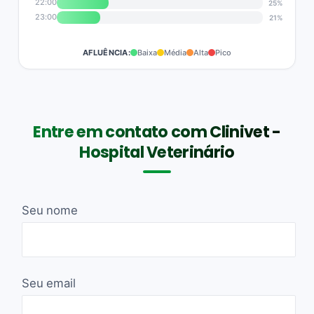
22:00
25%
23:00
21%
AFLUÊNCIA:
Baixa
Média
Alta
Pico
Entre em contato com Clinivet -
Hospital Veterinário
Seu nome
Seu email