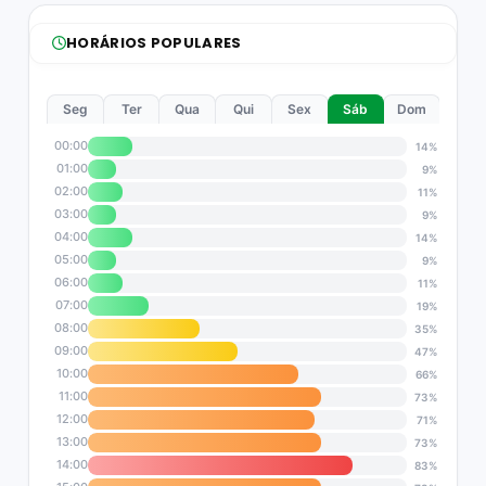
HORÁRIOS POPULARES
Seg
Ter
Qua
Qui
Sex
Sáb
Dom
00:00
14%
01:00
9%
02:00
11%
03:00
9%
04:00
14%
05:00
9%
06:00
11%
07:00
19%
08:00
35%
09:00
47%
10:00
66%
11:00
73%
12:00
71%
13:00
73%
14:00
83%