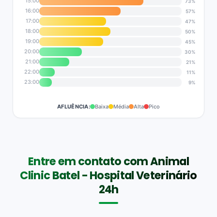
15:00
73%
16:00
57%
17:00
47%
18:00
50%
19:00
45%
20:00
30%
21:00
21%
22:00
11%
23:00
9%
AFLUÊNCIA:
Baixa
Média
Alta
Pico
Entre em contato com Animal
Clinic Batel - Hospital Veterinário
24h