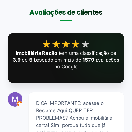
Avaliações de clientes
★★★★★
★★★★★
Imobiliária Razão
tem uma classificação de
3.9
de
5
baseado em mais de
1579
avaliações
no Google
DICA IMPORTANTE: acesse o
Reclame Aqui QUER TER
PROBLEMAS? Achou a imobiliária
certa! Sim, porque tudo que já