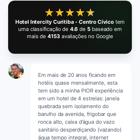
★★★★★
★★★★★
Hotel Intercity Curitiba - Centro Cívico
tem
uma classificação de
4.6
de
5
baseado em
mais de
4153
avaliações no Google
Em mais de 20 anos ficando em
hotéis quase mensalmente, esta
tem sido a minha PIOR experiência
em um hotel de 4 estrelas: janela
quebrada sem isolamento do
barulho da avenida, frigobar que
ronca alto, caixa d’água do vazo
sanitário desperdiçando (vazando)
água tempo integral, internet