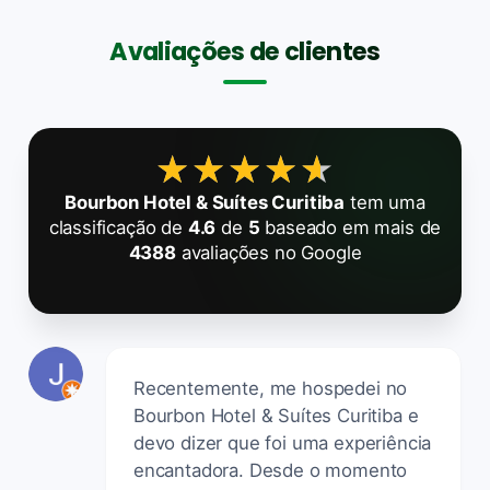
Avaliações de clientes
★★★★★
★★★★★
Bourbon Hotel & Suítes Curitiba
tem uma
classificação de
4.6
de
5
baseado em mais de
4388
avaliações no Google
Recentemente, me hospedei no
Bourbon Hotel & Suítes Curitiba e
devo dizer que foi uma experiência
encantadora. Desde o momento