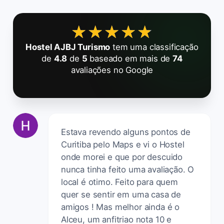
★★★★★
★★★★★
Hostel AJBJ Turismo
tem uma classificação
de
4.8
de
5
baseado em mais de
74
avaliações no Google
Estava revendo alguns pontos de
Curitiba pelo Maps e vi o Hostel
onde morei e que por descuido
nunca tinha feito uma avaliação. O
local é otimo. Feito para quem
quer se sentir em uma casa de
amigos ! Mas melhor ainda é o
Alceu, um anfitriao nota 10 e