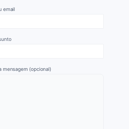
u email
sunto
a mensagem (opcional)