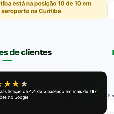
tiba
está na posição
10
de
10
em
 aeroporto na Curitiba
s de clientes
★★★★
★★★★
assificação de
4.4
de
5
baseado em mais de
187
Se
ções no Google