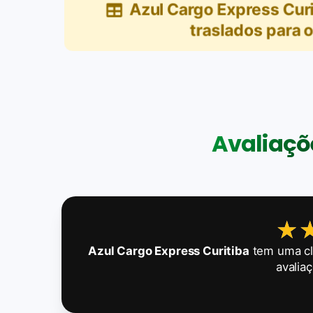
Azul Cargo Express Curi
traslados para o
Avaliaçõe
★
★
Azul Cargo Express Curitiba
tem uma cl
avalia