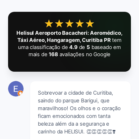
★★★★★
★★★★★
Helisul Aeroporto Bacacheri: Aeromédico,
Táxi Aéreo, Hangaragem, Curitiba PR
tem
uma classificação de
4.9
de
5
baseado em
mais de
168
avaliações no Google
Sobrevoar a cidade de Curitiba,
saindo do parque Barigui, que
maravilhoso! Os olhos e o coração
ficam emocionados com tanta
beleza além da a segurança e
carinho da HELISUl. 👏👏👏👏👏❣️