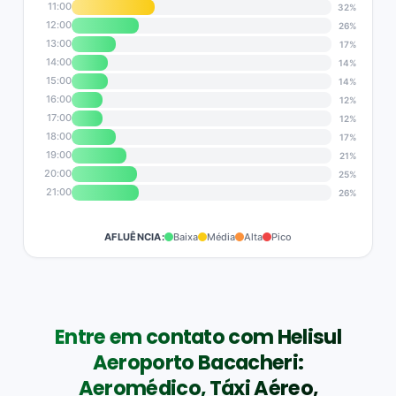
11:00
32%
12:00
26%
13:00
17%
14:00
14%
15:00
14%
16:00
12%
17:00
12%
18:00
17%
19:00
21%
20:00
25%
21:00
26%
AFLUÊNCIA:
Baixa
Média
Alta
Pico
Entre em contato com Helisul
Aeroporto Bacacheri:
Aeromédico, Táxi Aéreo,