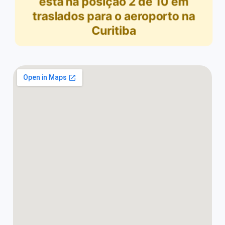
está na posição
2
de
10
em
traslados para o aeroporto na
Curitiba