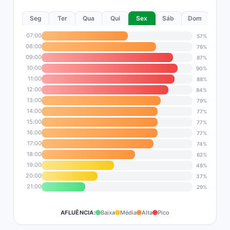
Seg
Ter
Qua
Qui
Sex
Sáb
Dom
07:00
57%
08:00
76%
09:00
87%
10:00
90%
11:00
88%
12:00
84%
13:00
79%
14:00
77%
15:00
77%
16:00
77%
17:00
74%
18:00
62%
19:00
48%
20:00
37%
21:00
29%
AFLUÊNCIA:
Baixa
Média
Alta
Pico